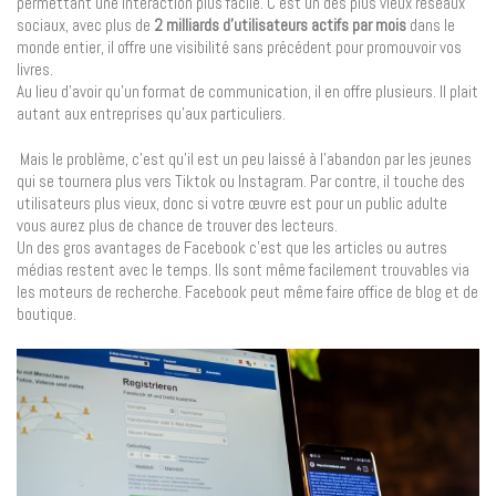
permettant une interaction plus facile. C’est un des plus vieux réseaux
sociaux, avec plus de
2 milliards d’utilisateurs actifs par mois
dans le
monde entier, il offre une visibilité sans précédent pour promouvoir vos
livres.
Au lieu d’avoir qu’un format de communication, il en offre plusieurs. Il plait
autant aux entreprises qu’aux particuliers.
Mais le problème, c’est qu’il est un peu laissé à l’abandon par les jeunes
qui se tournera plus vers Tiktok ou Instagram. Par contre, il touche des
utilisateurs plus vieux, donc si votre œuvre est pour un public adulte
vous aurez plus de chance de trouver des lecteurs.
Un des gros avantages de Facebook c’est que les articles ou autres
médias restent avec le temps. Ils sont même facilement trouvables via
les moteurs de recherche. Facebook peut même faire office de blog et de
boutique.