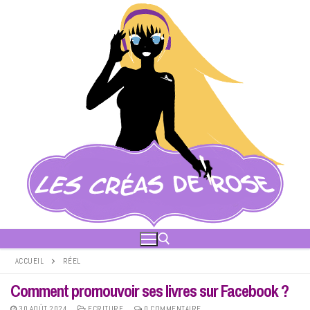
Aller
au
contenu
ACCUEIL
RÉEL
Comment promouvoir ses livres sur Facebook ?
Rechercher :
30 AOÛT 2024
ECRITURE
0 COMMENTAIRE