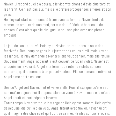
Navier lui répond qu’elle a peur que le vicomte change d’avis plus tard et
les trahit. Ce n’est pas sûr, mais elle préfère protéger ses arrières et son
pays.
Heinley satisfait commence à filtrer avec sa femme. Navier tente de
clamer les ardeurs de son mari, car elle doit réfléchir à beaucoup de
choses. C’est alors qu’elle divulgue un peu son plan avec une phrase
ambiguë.
Le jour de l’an est arrivé. Heinley et Navier rentrent dans la salle des
festivités. Beaucoup de gens leur jettent des coups d’œil, mais Navier
les ignore. Heinley demande à Navier si elle veut danser, mais elle refuse.
Soudainement, Angel apparaît, il est couvert de ruban violet. Navier est
choquée en le voyant. Angel a tellement de rubans violets sur son
costume, qu’il ressemble à un paquet-cadeau. Elle se demande même si
Angel aime cette couleur.
Dès qu’Angel voit Navier, il rit et va vers elle. Puis, il explique qu’elle est
son maître aujourd’hui. Il propose alors un verre à Navier, mais elle refuse.
Angel sourit et part déposer le verre.
Entre temps, Navier voit que le visage de Heinley est sombre. Heinley fou
de jalousie, dis qu’il a bien vu qu’Angel filtrait avec Navier. Navier lui dit
qu’il imagine des choses et qu’il doit se calmer. Heinley contrarié, obéis.