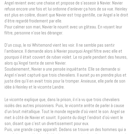
Angel revient avec une chaise et propose de s’asseoir à Navier. Navier
refuse encore une fois et lui ordonne d’enlever ça hors de sa vue. Heinley
est plus en colère, disant que Navier est trop gentille, car Angel a le droit
d’être regardé froidement par elle.
Pour calmer son mari, Navier le nourrit avec un gâteau. En voyant leur
filtre, personne n’ose les déranger.
D’un coup, le roi Whitemond vient les voir. Il ne semble pas sentir
l’ambiance. Il demande alors à Navier pourquoi Angel filtre avec elle et
pourquoi il était couvert de ruban violet. Le roi parle pendant des heures,
alors qu’Angel tente de servir Navier.
Soudainement, Navier a une pensée inquiétante. Elle se demande si
Angel n’avait capturé que trois chevaliers. Il aurait pu en prendre plus et
juste dire qu’il en avait trois pour la tromper. Anxieuse, elle parle de son
idée à Heinley et le vicomte Landre.
Le vicomte explique que, dans la prison, il n’a vu que trois chevaliers
isolés des autres prisonniers. Puis, le vicomte arrête de parler à cause
d’un bruit métallique. Tout le monde regarde d’où vient le son. Angel se
met à côté de Navier et sourit. Il pointe du doigt l’endroit d’où vient le
son, disant que c’est un divertissement pour eux.
Puis, une grande cage apparaît. Dedans se trouve un des hommes qui a