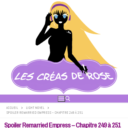
Aller
au
contenu
ACCUEIL
LIGHT NOVEL
SPOILER REMARRIED EMPRESS – CHAPITRE 249 À 251
Rechercher :
Spoiler Remarried Empress – Chapitre 249 à 251