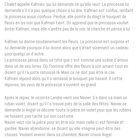
Chalet appelle Kafmen, qui lui demande ce qu’elle veut. La princesse lui
demande s’il n’a pas quelque chose à lui dire. Kafmen est confus, rendant
la princesse aussi confuse. Perdue, elle pointe du doigt le bouquet de
fleurs en lys noir que Kafmen tient. On apprend que la princesse voulait
éviter Kafmen, mais elle n’arrête pas de le voir, le cherche et pense à lui.
Kafmen lui donne soudainement les fleurs. La princesse est surprise et
lui demande pourquoi il lui donne alors que c’était sûrement un cadeau
pour quelqu’un d’autre.
La princesse pense dans sa tête que c’est comme une scène d’amour
dans un de ses livres. Où l’homme offre des fleurs à son amant tout en
disant qu’il l’a juste ramassé là. Mais ce ne doit pas être le cas.
Kafmen répond alors qu’il a ramassé le bouquet par hasard. À cette
réponse, les yeux de la princesse s’ouvrent en grand.
Après le repas, le vicomte Landre vient voir Navier. Il a dans sa main un
ruban violet, disant qu’il l’a trouvé près de la salle des fêtes. Navier se
demande si Angel va décorer toute la pièce en violet pour que les rubans
ne fassent pas tache sur son costume.
Navier veut voir la pièce pour en être sûr, mais celle-ci est fermée et
gardée. Navier abandonne, se disant qu’elle imagine peut-être des
choses. Voulant revenir dans sa chambre, Navier croise Angel.