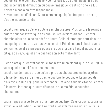
décide, car elle connaît plus le vicomte que lui. De plus, Navier n’a pas
choisi de faire la diminution du pouvoir magique, c’est son choix à lui.
Navier n’a pas à en être responsable.
Navier prend sa décision. C’est alors que quelqu’un frappe à sa porte,
c’est le vicomte Landre.
Lebetti remarque qu’elle a oublié ses chaussures. Plus tard, elle revint en
arrière pour constater que ses chaussures avaient disparu. Lebetti
cherche alors de l’aide au côté de Laura. Celle-ci remarque tout de suite
que quelque chose ne va pas avec Lebetti. Pris de cours, Lebetti avoue
son crime, qu’elle a presque poussé le duc Ergi dans l’escalier. Laura lui
dit que ça va, vu qu’elle n’a pas fait son acte malveillant.
C’est alors que Lebetti continue son histoire en disant que le duc Ergi l’a
vu et qu’elle a oublié ses chaussures.
Lebetti se demande si quelqu’un a pris ses chaussures ou les a jetés.
Elle se demande si ce n’est pas le duc Ergi le coupable. Laura décide
d’aller voir le Duc Ergi pour lui demander. Cet aide soudain étonne Lebetti.
Elle ne voulait pas que Laura dérange le duc maléfique pour des
chaussures.
Laura frappe à la porte de la chambre du duc Ergi. Celui-ci ouvre, Laura lui
explique la situation. Le duc Ergi traite Lebetti d’assassin, et Laura lui