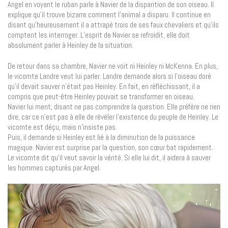
Angel en voyant le ruban parle à Navier de la disparition de son oiseau. Il
explique qu’il trouve bizarre comment l’animal a disparu. Il continue en
disant qu’heureusement il a attrapé trois de ses faux chevaliers et qu’ils
comptent les interroger. L’esprit de Navier se refroidit, elle doit
absolument parler à Heinley de la situation.
De retour dans sa chambre, Navier ne voit ni Heinley ni McKenna. En plus,
le vicomte Landre veut lui parler. Landre demande alors si l’oiseau doré
qu’il devait sauver n’était pas Heinley. En fait, en réfléchissant, il a
compris que peut-être Heinley pouvait se transformer en oiseau.
Navier lui ment, disant ne pas comprendre la question. Elle préfère ne rien
dire, car ce n’est pas à elle de révéler l’existence du peuple de Heinley. Le
vicomte est déçu, mais n’insiste pas.
Puis, il demande si Heinley est lié à la diminution de la puissance
magique. Navier est surprise par la question, son cœur bat rapidement.
Le vicomte dit qu’il veut savoir la vérité. Si elle lui dit, il aidera à sauver
les hommes capturés par Angel.