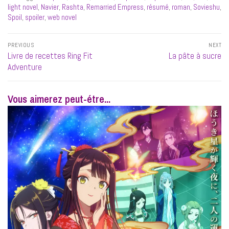
light novel
,
Navier
,
Rashta
,
Remarried Empress
,
résumé
,
roman
,
Sovieshu
,
Spoil
,
spoiler
,
web novel
Navigation
PREVIOUS
NEXT
de
Previous
Next
Livre de recettes Ring Fit
La pâte à sucre
l’article
post:
post:
Adventure
Vous aimerez peut-étre...