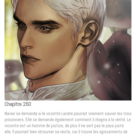
Chapitre 250
Navier se demande si le vicomte Landre pourrait vraiment sauver les trois
prisonniers. Elle se demande également comment il réagira à la vérité. Le
vicomte est un homme de justice, de plus il ne sert pas le pays juste
elle. Il pourrait bien retourner sa veste, car il trouve les agissements de