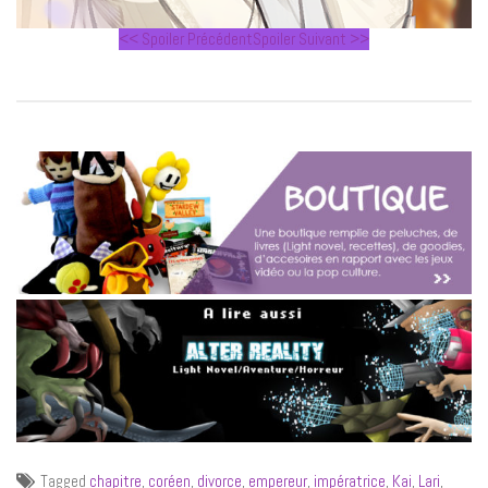
<< Spoiler Précédent
Spoiler Suivant >>
Tagged
chapitre
,
coréen
,
divorce
,
empereur
,
impératrice
,
Kai
,
Lari
,