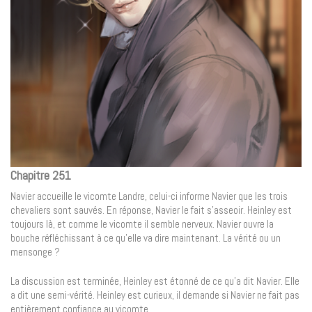
Chapitre 251
Navier accueille le vicomte Landre, celui-ci informe Navier que les trois
chevaliers sont sauvés. En réponse, Navier le fait s’asseoir. Heinley est
toujours là, et comme le vicomte il semble nerveux. Navier ouvre la
bouche réfléchissant à ce qu’elle va dire maintenant. La vérité ou un
mensonge ?
La discussion est terminée, Heinley est étonné de ce qu’a dit Navier. Elle
a dit une semi-vérité. Heinley est curieux, il demande si Navier ne fait pas
entièrement confiance au vicomte.