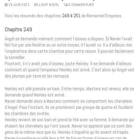
16 JUIN 2021
LIGHT NOVEL
0 COMMENTAIRE
Voici les résumés des chapitres
249 à 251
de Remarried Empress.
Chapitre 249
Angel se demande vraiment comment l’oiseau a disparu. Si Navier l’avait
fait fuir par une fenêtre ou un autre moyen, il l’aurait vu. Il a d’ailleurs mis
l’impératrice dans cette chambre pour cette raison. Il pouvait facilement
la surveiller.
Pourtant, il n’y avait pas d’oiseau, juste Heinley. Il se demande d’ailleurs
comment et quand l’empereur Heinley est arrivé. C’est alors qu’Angel voit
des plumes par terre et les ramasse.
Heinley est allé prendre un bain. Entre-temps, Masters est revenu, elle se
demande quand Heinley est arrivé.
Navier demande alors à Masters comment se comportent les chevaliers
d’Angel. Pour l’instant, ils se promènent par groupe de quatre et fouillent
les chambres des invités.
Heinley revient de son bain et prend le thé avec sa femme. Il demande qui
étaient les chevaliers qui l’ont sauvé. Navier lui apprend que ce sont des
gens de la même race que lui. Heinley s’inquiète qu’ils soient attrapés.
Navier lui explique qu’elle leur a dit de fuir en forme d’oiseau en cas de