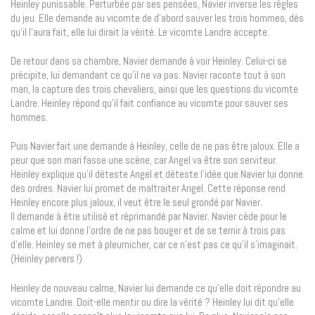
Heinley punissable. Perturbée par ses pensées, Navier inverse les règles
du jeu. Elle demande au vicomte de d’abord sauver les trois hommes, dès
qu’il l’aura fait, elle lui dirait la vérité. Le vicomte Landre accepte.
De retour dans sa chambre, Navier demande à voir Heinley. Celui-ci se
précipite, lui demandant ce qu’il ne va pas. Navier raconte tout à son
mari, la capture des trois chevaliers, ainsi que les questions du vicomte
Landre. Heinley répond qu’il fait confiance au vicomte pour sauver ses
hommes.
Puis Navier fait une demande à Heinley, celle de ne pas être jaloux. Elle a
peur que son mari fasse une scène, car Angel va être son serviteur.
Heinley explique qu’il déteste Angel et déteste l’idée que Navier lui donne
des ordres. Navier lui promet de maltraiter Angel. Cette réponse rend
Heinley encore plus jaloux, il veut être le seul grondé par Navier.
Il demande à être utilisé et réprimandé par Navier. Navier cède pour le
calme et lui donne l’ordre de ne pas bouger et de se ternir à trois pas
d’elle. Heinley se met à pleurnicher, car ce n’est pas ce qu’il s’imaginait.
(Heinley pervers !)
Heinley de nouveau calme, Navier lui demande ce qu’elle doit répondre au
vicomte Landre. Doit-elle mentir ou dire la vérité ? Heinley lui dit qu’elle