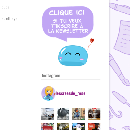
a eues
et effrayer.
Instagram
lescreasde_rose