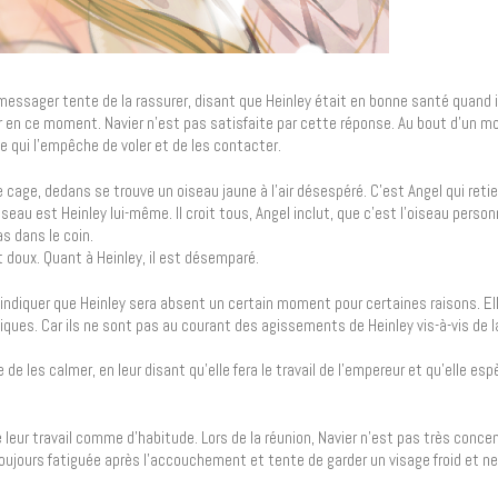
e messager tente de la rassurer, disant que Heinley était en bonne santé quand il
ter en ce moment. Navier n’est pas satisfaite par cette réponse. Au bout d’un 
e qui l’empêche de voler et de les contacter.
age, dedans se trouve un oiseau jaune à l’air désespéré. C’est Angel qui retie
eau est Heinley lui-même. Il croit tous, Angel inclut, que c’est l’oiseau person
s dans le coin.
et doux. Quant à Heinley, il est désemparé.
r indiquer que Heinley sera absent un certain moment pour certaines raisons. Ell
iques. Car ils ne sont pas au courant des agissements de Heinley vis-à-vis de l
 les calmer, en leur disant qu’elle fera le travail de l’empereur et qu’elle espè
leur travail comme d’habitude. Lors de la réunion, Navier n’est pas très concen
toujours fatiguée après l’accouchement et tente de garder un visage froid et ne