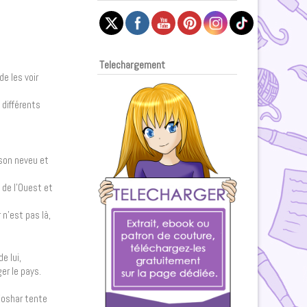
Telechargement
e les voir
 différents
son neveu et
 de l’Ouest et
n’est pas là,
e lui,
er le pays.
 Koshar tente