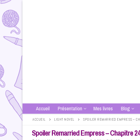
Aller
au
contenu
Accueil
Présentation
Mes livres
Blog
ACCUEIL
LIGHT NOVEL
SPOILER REMARRIED EMPRESS – CHA
Spoiler Remarried Empress – Chapitre 24