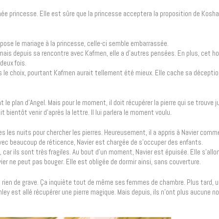
s née princesse. Elle est sûre que la princesse acceptera la proposition de Kosha
ose le mariage à la princesse, celle-ci semble embarrassée.
, mais depuis sa rencontre avec Kafmen, elle a d’autres pensées. En plus, cet
deux fois.
s le choix, pourtant Kafmen aurait tellement été mieux. Elle cache sa déceptio
nt le plan d’Angel. Mais pour le moment, il doit récupérer la pierre qui se trouve ju
bientôt venir d’après la lettre. Il lui parlera le moment voulu.
s les nuits pour chercher les pierres. Heureusement, il a appris à Navier comm
avec beaucoup de réticence, Navier est chargée de s’occuper des enfants.
s, car ils sont très fragiles. Au bout d’un moment, Navier est épuisée. Elle s’allo
er ne peut pas bouger. Elle est obligée de dormir ainsi, sans couverture.
is rien de grave. Ça inquiète tout de même ses femmes de chambre. Plus tard,
inley est allé récupérer une pierre magique. Mais depuis, ils n’ont plus aucune n