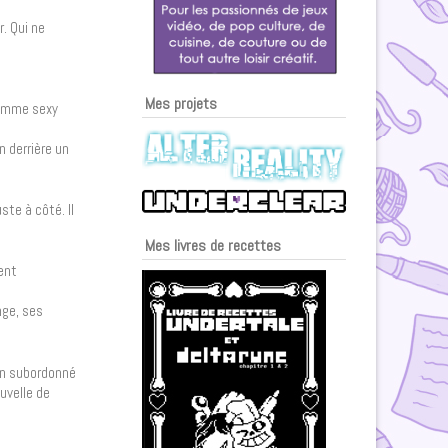
r. Qui ne
Mes projets
 homme sexy
n derrière un
ste à côté. Il
Mes livres de recettes
ent
nge, ses
 un subordonné
ouvelle de