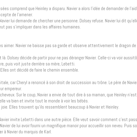
nsées comprend que Heinley a disparu. Navier a alors l’idée de demander de l’aid
ccepte de l’amener.
vier lui demande de chercher une personne. Dolsey refuse. Navier lui dit qu’elle
eut pas s’impliquer dans les affaires humaines.
 aimer. Navier ne baisse pas sa garde et observe attentivement le dragon de p
là. Dolsey décide de partir pour ne pas déranger Navier. Celle-ci va voir aussitô
re, puis voit juste derrière sa mère, Lebetti.
te. Elles ont décidé de faire le chemin ensemble.
capitale, car Cheryl a renoncé à son droit de succession au trône. Le père de Navie
utur empereur.
s cheveux. Sur le coup, Navier a envie de tout dire à sa maman, que Heinley n’est 
elle va bien et invite tout le monde à voir les bébés.
joie. Elles trouvent qu’ils ressemblent beaucoup à Navier et Heinley.
Navier invite Lebetti dans une autre pièce. Elle veut savoir comment c’est pas
vier de lui avoir fourni un magnifique manoir pour accueillir son neveu. Puis 
er à Navier du marquis de Karl.