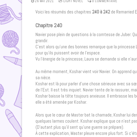
26 MAI 2021
LIGHT NOVEL
0 COMMENTAIRE
Voici les résumés des chapitres
240 à 242
de Remarried 
Chapitre 240
Navier pose plein de questions à la comtesse de Juber. Qua
grandir.
C’est alors qu’une des bonnes remarque que la princesse La
pour qu’ils puissent avoir de l’espace.
Vu l’énergie de la princesse, Laura se demande si elle n’aur
Au même moment, Koshar vient voir Navier. On apprend qu
sa nièce.
Koshar est là pour parler d’une chose sérieuse avec sa sœur
de l’Est. Il est très inquiet. Navier tente de le rassurer, 
Koshar baisse la tête toujours anxieuse. Il embrasse les 
elle a été amenée par Koshar.
Alors que le cœur de Master bat la chamade, Koshar lui dem
quelques larmes coulent. Koshar explique que ce n’est pas l
(D’autant plus qu’il sent qu’une guerre se prépare).
À cette explication, Master pleure encore plus fort. Si c’éta