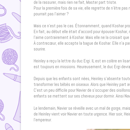
de la rassurer, mais rien ne fait, Master part triste.
Pour la première fois de sa vie, elle regrette de n’être pa
pourrait pas l’aimer ?
Mais ce n’est pas le cas. Étonnamment, quand Koshar prop
En fait, au début elle était d’accord pour épouser Koshar
l’aime contrairement à Koshar. Mais elle ne la croisait que 
À contrecœur, elle accepte la bague de Koshar. Elle n’a pa
sourire.
Heinley a reçu la lettre du duc Ergi. IL est en colère en lisa
est toujours en missions. Heureusement, le duc Ergi devrait 
Depuis que les enfants sont nées, Heinley s’absente toute
transformer les bébés en oiseaux. Alors que Heinley part 
C’est un peu difficile pour Navier de s’occuper des oisillon
enfants se mettent sur ses cheveux pour dormir. Ainsi Navi
Le lendemain, Navier se réveille avec un mal de gorge, ma
de Heinley vient voir Navier en toute urgence. Hier soir, He
l’empereur.