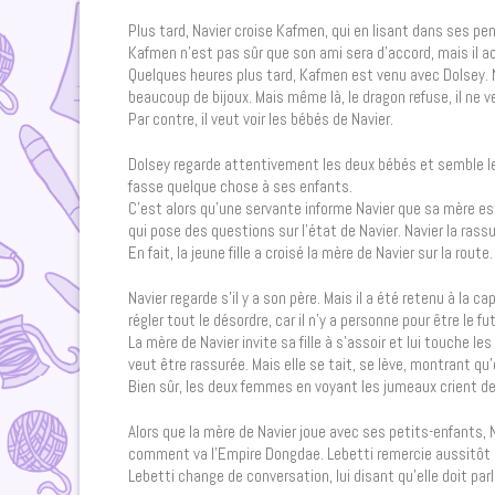
Plus tard, Navier croise Kafmen, qui en lisant dans ses pe
Kafmen n’est pas sûr que son ami sera d’accord, mais il a
Quelques heures plus tard, Kafmen est venu avec Dolsey. Na
beaucoup de bijoux. Mais même là, le dragon refuse, il ne v
Par contre, il veut voir les bébés de Navier.
Dolsey regarde attentivement les deux bébés et semble les
fasse quelque chose à ses enfants.
C’est alors qu’une servante informe Navier que sa mère est 
qui pose des questions sur l’état de Navier. Navier la rassu
En fait, la jeune fille a croisé la mère de Navier sur la rou
Navier regarde s’il y a son père. Mais il a été retenu à la 
régler tout le désordre, car il n’y a personne pour être le f
La mère de Navier invite sa fille à s’assoir et lui touche le
veut être rassurée. Mais elle se tait, se lève, montrant qu’
Bien sûr, les deux femmes en voyant les jumeaux crient de 
Alors que la mère de Navier joue avec ses petits-enfants, 
comment va l’Empire Dongdae. Lebetti remercie aussitôt Na
Lebetti change de conversation, lui disant qu’elle doit parl