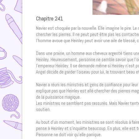
Chapitre 241
Navier est choquée par la nouvelle. Elle imagine le pire. L
chercher les pierres. Il ne peut peut-être pas les contac
l’homme avoue que Heinley peut avoir une aile de blessé, c
Dans une prairie, un homme aux cheveux argenté tiens une c
Heinley. Heureusement, personne ne semble savoir que l’ois
l’empereur Heinley. Il se demande même si Heinley n’est pa
Angel décide de garder l’oiseau pour lui, le trouvant beau 
Navier a réuni les ministres et gens de confiance pour leu
explique pas que Heinley est allé chercher des pierres mag
de la puissance magique.
Les ministres ne semblent pas rassurés. Mais Navier tente de
soutien.
Au bout d’un moment, les ministres se sont résolus à faire 
pense à Heinley et s’inquiète beaucoup. En plus, elle est 
Personne ne doit voir qu’elle panique.