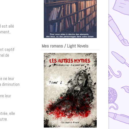
 est allé
moment,
Mes romans / Light Novels
nt captif
nel de
e ne leur
a diminution
re leur
trée, elle
utre.