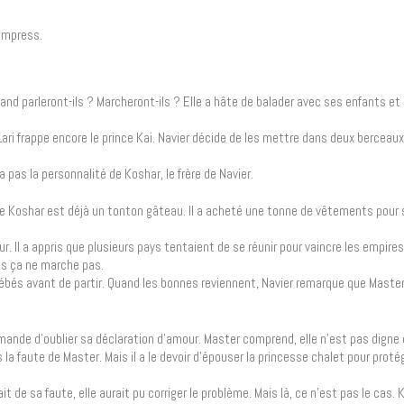
Empress.
nd parleront-ils ? Marcheront-ils ? Elle a hâte de balader avec ses enfants et d
ri frappe encore le prince Kai. Navier décide de les mettre dans deux berceaux
a pas la personnalité de Koshar, le frère de Navier.
e Koshar est déjà un tonton gâteau. Il a acheté une tonne de vêtements pour 
. Il a appris que plusieurs pays tentaient de se réunir pour vaincre les empires
mais ça ne marche pas.
bébés avant de partir. Quand les bonnes reviennent, Navier remarque que Master 
ande d’oublier sa déclaration d’amour. Master comprend, elle n’est pas digne d
a faute de Master. Mais il a le devoir d’épouser la princesse chalet pour protég
it de sa faute, elle aurait pu corriger le problème. Mais là, ce n’est pas le cas.