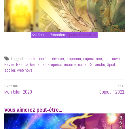
<< Spoiler Précédent
Spoiler Suivant >>
Tagged
chapitre
,
coréen
,
divorce
,
empereur
,
impératrice
,
light novel
,
Navier
,
Rashta
,
Remarried Empress
,
résumé
,
roman
,
Sovieshu
,
Spoil
,
spoiler
,
web novel
Navigation
PREVIOUS
NEXT
de
Previous
Next
Mon bilan 2020
Objectif 2021
l’article
post:
post:
Vous aimerez peut-étre...