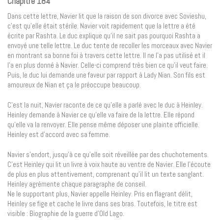
Chapitre 184
Dans cette lettre, Navier lit que la raison de son divorce avec Sovieshu,
c’est qu’elle était stérile. Navier voit rapidement que la lettre a été
écrite par Rashta. Le duc explique qu’il ne sait pas pourquoi Rashta a
envoyé une telle lettre. Le duc tente de recoller les morceaux avec Navier
en montrant sa bonne foi à travers cette lettre. Il ne l’a pas utilisé et il
l’a en plus donné à Navier. Celle-ci comprend très bien ce qu’il veut faire.
Puis, le duc lui demande une faveur par rapport à Lady Nian. Son fils est
amoureux de Nian et ça le préoccupe beaucoup.
C’est la nuit, Navier raconte de ce qu’elle a parlé avec le duc à Heinley.
Heinley demande à Navier ce qu’elle va faire de la lettre. Elle répond
qu’elle va la renvoyer. Elle pense même déposer une plainte officielle.
Heinley est d’accord avec sa femme.
Navier s’endort, jusqu’à ce qu’elle soit réveillée par des chuchotements.
C’est Heinley qui lit un livre à voix haute au ventre de Navier. Elle l’écoute
de plus en plus attentivement, comprenant qu’il lit un texte sanglant.
Heinley agrémente chaque paragraphe de conseil.
Ne le supportant plus, Navier appelle Heinley. Pris en flagrant délit,
Heinley se fige et cache le livre dans ses bras. Toutefois, le titre est
visible : Biographie de la guerre d’Old Lago.