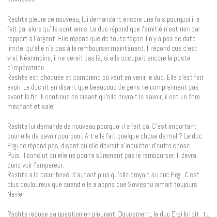
Rashta pleure de nouveau, lui demandant encore une fois pourquoi il a
fait ça, alors qu’ils sont amis. Le duc répond que l’amitié n’est rien par
rapport à l’argent. Elle répond que de toute façon il n’y a pas de date
limite, qu’elle n’a pas à le rembourser maintenant. Il répond que c’est
vrai. Néanmoins, il ne serait pas là, si elle occupait encore le poste
d’impératrice.
Rashta est choquée et comprend où veut en venir le duc. Elle s’est fait
avoir. Le duc rit en disant que beaucoup de gens ne comprennent pas
avant la fin. Il continue en disant qu’elle devrait le savoir, il est un être
méchant et sale.
Rashta lui demande de nouveau pourquoi il a fait ça. C’est important
pour elle de savoir pourquoi. A-t-elle fait quelque chose de mal ? Le duc
Ergi ne répond pas, disant qu’elle devrait s’inquiéter d’autre chose.
Puis, il conclut qu’elle ne pourra sûrement pas le rembourser. Il devra
donc voir l’empereur.
Rashta a le cœur brisé, d’autant plus qu’elle croyait au duc Ergi. C’est
plus douloureux que quand elle a appris que Sovieshu aimait toujours
Navier.
Rashta repose sa question en pleurant. Doucement, le duc Ergi lui dit : tu