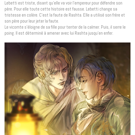
Lebetti est triste, disant qu’elle va voir l’empereur pour défendre son
père. Pour elle toute cette histoire est fausse. Lebetti change sa
tristesse en colère. C’est la faute de Rashta. Elle a utilisé son frère et
son père pour leur jeter la faute.
Le vicomte s’éloigne de sa fille pour tenter de la calmer. Puis, il serre le
poing. Il est déterminé à amener avec lui Rashta jusqu’en enfer.