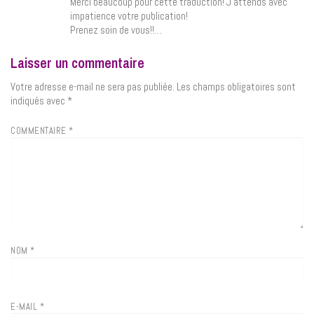
Merci beaucoup pour cette traduction! J’attends avec
impatience votre publication!
Prenez soin de vous!!…
Laisser un commentaire
Votre adresse e-mail ne sera pas publiée.
Les champs obligatoires sont
indiqués avec
*
COMMENTAIRE
*
NOM
*
E-MAIL
*