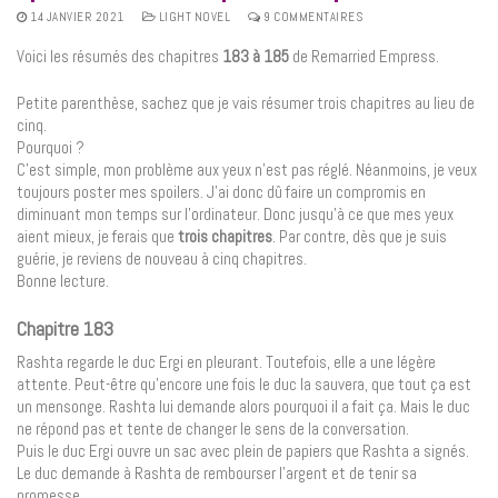
14 JANVIER 2021
LIGHT NOVEL
9 COMMENTAIRES
Voici les résumés des chapitres
183 à 185
de Remarried Empress.
Petite parenthèse, sachez que je vais résumer trois chapitres au lieu de
cinq.
Pourquoi ?
C’est simple, mon problème aux yeux n’est pas réglé. Néanmoins, je veux
toujours poster mes spoilers. J’ai donc dû faire un compromis en
diminuant mon temps sur l’ordinateur. Donc jusqu’à ce que mes yeux
aient mieux, je ferais que
trois chapitres
. Par contre, dès que je suis
guérie, je reviens de nouveau à cinq chapitres.
Bonne lecture.
Chapitre 183
Rashta regarde le duc Ergi en pleurant. Toutefois, elle a une légère
attente. Peut-être qu’encore une fois le duc la sauvera, que tout ça est
un mensonge. Rashta lui demande alors pourquoi il a fait ça. Mais le duc
ne répond pas et tente de changer le sens de la conversation.
Puis le duc Ergi ouvre un sac avec plein de papiers que Rashta a signés.
Le duc demande à Rashta de rembourser l’argent et de tenir sa
promesse.