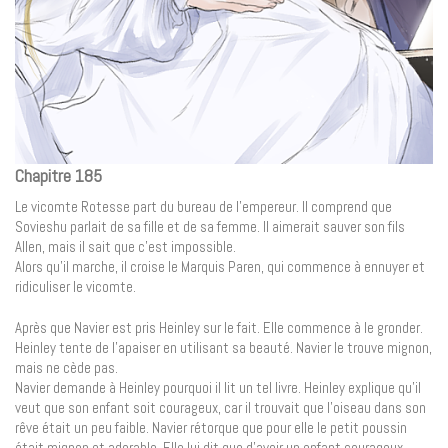
Chapitre 185
Le vicomte Rotesse part du bureau de l’empereur. Il comprend que
Sovieshu parlait de sa fille et de sa femme. Il aimerait sauver son fils
Allen, mais il sait que c’est impossible.
Alors qu’il marche, il croise le Marquis Paren, qui commence à ennuyer et
ridiculiser le vicomte.
Après que Navier est pris Heinley sur le fait. Elle commence à le gronder.
Heinley tente de l’apaiser en utilisant sa beauté. Navier le trouve mignon,
mais ne cède pas.
Navier demande à Heinley pourquoi il lit un tel livre. Heinley explique qu’il
veut que son enfant soit courageux, car il trouvait que l’oiseau dans son
rêve était un peu faible. Navier rétorque que pour elle le petit poussin
était mignon et adorable. Elle lui dit que d’avoir un enfant courageux