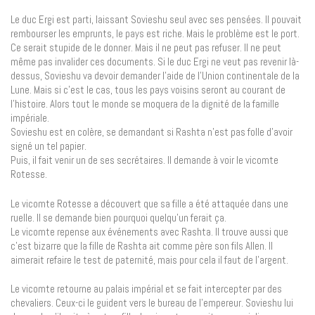
Le duc Ergi est parti, laissant Sovieshu seul avec ses pensées. Il pouvait
rembourser les emprunts, le pays est riche. Mais le problème est le port.
Ce serait stupide de le donner. Mais il ne peut pas refuser. Il ne peut
même pas invalider ces documents. Si le duc Ergi ne veut pas revenir là-
dessus, Sovieshu va devoir demander l’aide de l’Union continentale de la
Lune. Mais si c’est le cas, tous les pays voisins seront au courant de
l’histoire. Alors tout le monde se moquera de la dignité de la famille
impériale.
Sovieshu est en colère, se demandant si Rashta n’est pas folle d’avoir
signé un tel papier.
Puis, il fait venir un de ses secrétaires. Il demande à voir le vicomte
Rotesse.
Le vicomte Rotesse a découvert que sa fille a été attaquée dans une
ruelle. Il se demande bien pourquoi quelqu’un ferait ça.
Le vicomte repense aux événements avec Rashta. Il trouve aussi que
c’est bizarre que la fille de Rashta ait comme père son fils Allen. Il
aimerait refaire le test de paternité, mais pour cela il faut de l’argent.
Le vicomte retourne au palais impérial et se fait intercepter par des
chevaliers. Ceux-ci le guident vers le bureau de l’empereur. Sovieshu lui