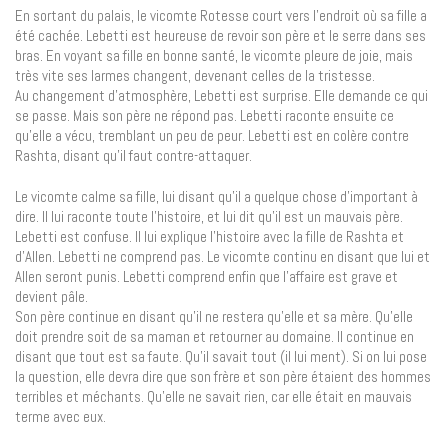
En sortant du palais, le vicomte Rotesse court vers l’endroit où sa fille a
été cachée. Lebetti est heureuse de revoir son père et le serre dans ses
bras. En voyant sa fille en bonne santé, le vicomte pleure de joie, mais
très vite ses larmes changent, devenant celles de la tristesse.
Au changement d’atmosphère, Lebetti est surprise. Elle demande ce qui
se passe. Mais son père ne répond pas. Lebetti raconte ensuite ce
qu’elle a vécu, tremblant un peu de peur. Lebetti est en colère contre
Rashta, disant qu’il faut contre-attaquer.
Le vicomte calme sa fille, lui disant qu’il a quelque chose d’important à
dire. Il lui raconte toute l’histoire, et lui dit qu’il est un mauvais père.
Lebetti est confuse. Il lui explique l’histoire avec la fille de Rashta et
d’Allen. Lebetti ne comprend pas. Le vicomte continu en disant que lui et
Allen seront punis. Lebetti comprend enfin que l’affaire est grave et
devient pâle.
Son père continue en disant qu’il ne restera qu’elle et sa mère. Qu’elle
doit prendre soit de sa maman et retourner au domaine. Il continue en
disant que tout est sa faute. Qu’il savait tout (il lui ment). Si on lui pose
la question, elle devra dire que son frère et son père étaient des hommes
terribles et méchants. Qu’elle ne savait rien, car elle était en mauvais
terme avec eux.