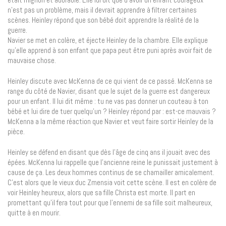
n’est pas un problème, mais il devrait apprendre à filtrer certaines
scènes. Heinley répond que son bébé doit apprendre la réalité de la
guerre.
Navier se met en colère, et éjecte Heinley de la chambre. Elle explique
qu’elle apprend à son enfant que papa peut être puni après avoir fait de
mauvaise chose.
Heinley discute avec McKenna de ce qui vient de ce passé. McKenna se
range du côté de Navier, disant que le sujet de la guerre est dangereux
pour un enfant. Il lui dit même : tu ne vas pas donner un couteau à ton
bébé et lui dire de tuer quelqu’un ? Heinley répond par : est-ce mauvais ?
McKenna a la même réaction que Navier et veut faire sortir Heinley de la
pièce.
Heinley se défend en disant que dès l’âge de cinq ans il jouait avec des
épées. McKenna lui rappelle que l’ancienne reine le punissait justement à
cause de ça. Les deux hommes continus de se chamailler amicalement.
C’est alors que le vieux duc Zmensia voit cette scène. Il est en colère de
voir Heinley heureux, alors que sa fille Christa est morte. Il part en
promettant qu’il fera tout pour que l’ennemi de sa fille soit malheureux,
quitte à en mourir.