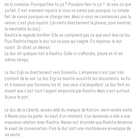
es si curieuse. Pourquoi fais-tu ça ? Pourquoi fais-tu ça ? Je sais ce que
ça fait. C’est vraiment injuste si vous ne savez pas pourquoi. Le simple
fait de savoir pourquoi ne change rien. Mais si vous ne connaissez pas la
raison, c’est plus injuste. (Je mets directement la phrase, pour montrer
la mentalité du duc).
Rashta le regarde horrifier. Elle ne comprend pas ce que veut dire ce fou.
Puis Rashta frappe le duc sur sa joue qui saigne. En réponse, le duc
sourit. On dirait un démon.
Le duc dit quelque mot à Rashta. Celle-ci s’effondre, pleure et rit en
même temps.
Le duc Ergi va directement vers Sovieshu. L’empereur n’est pas très
content de le voir. Le duc Ergi lui montre aussitôt les documents. Au fur
et à mesure que Sovieshu les lit, ses yeux s’écarquillent. Le duc finit en
disant que c’est tout l’argent emprunté par Rashta. Mais il est surtout
là pour le port.
Le duc de la Liberté, ancien allié du marquis de Ketron, vient rendre visite
à Navier pour lui parler. Au bout d’un moment, il lui demande si elle a une
mauvaise relation avec Rashta. Navier est étonnée que Rashta devienne
le sujet de conversation. Puis le duc sort une mystérieuse enveloppe de
sa veste.