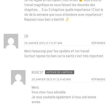
travail magnifique en nous faisant les résumés des
chapitres … 5 ou 3 chapitres quelle importance ! C’est le
rdv de la semaine que nous attendons avec impatience !
Reposez-vous bien a bientôt
CR
20 JANVIER 2021 AT 2 H 37 MIN
RÉPONDRE
Merci beaucoup pour tes spoilers et ton travail.
Surtout repose toi bien car la santé c’est très important.
ROSE37
AUTEUR DE L’ARTICLE
20 JANVIER 2021 AT 11 H 45 MIN
RÉPONDRE
Merci.
Vous etes tous adorable.
Je vous souhaite également à tous une bonne
année.