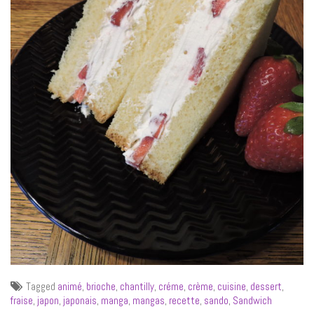
Tagged
animé
,
brioche
,
chantilly
,
créme
,
crème
,
cuisine
,
dessert
,
fraise
,
japon
,
japonais
,
manga
,
mangas
,
recette
,
sando
,
Sandwich