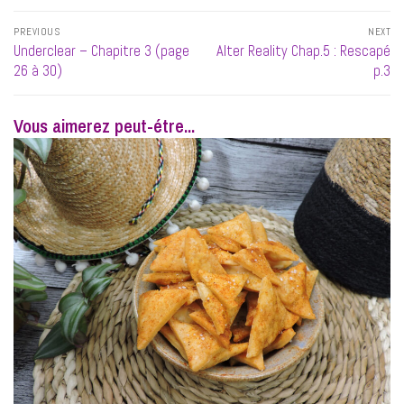
Navigation
PREVIOUS
NEXT
de
Previous
Next
Underclear – Chapitre 3 (page
Alter Reality Chap.5 : Rescapé
l’article
post:
post:
26 à 30)
p.3
Vous aimerez peut-étre...