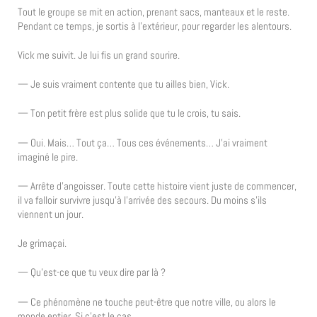
Tout le groupe se mit en action, prenant sacs, manteaux et le reste.
Pendant ce temps, je sortis à l’extérieur, pour regarder les alentours.
Vick me suivit. Je lui fis un grand sourire.
— Je suis vraiment contente que tu ailles bien, Vick.
— Ton petit frère est plus solide que tu le crois, tu sais.
— Oui. Mais… Tout ça… Tous ces événements… J’ai vraiment
imaginé le pire.
— Arrête d’angoisser. Toute cette histoire vient juste de commencer,
il va falloir survivre jusqu’à l’arrivée des secours. Du moins s’ils
viennent un jour.
Je grimaçai.
— Qu’est-ce que tu veux dire par là ?
— Ce phénomène ne touche peut-être que notre ville, ou alors le
monde entier. Si c’est le cas…