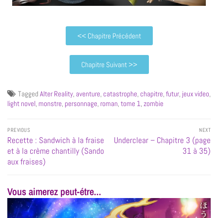
<< Chapitre Précédent
Chapitre Suivant >>
Tagged
Alter Reality
,
aventure
,
catastrophe
,
chapitre
,
futur
,
jeux video
,
light novel
,
monstre
,
personnage
,
roman
,
tome 1
,
zombie
PREVIOUS
NEXT
Recette : Sandwich à la fraise
Underclear – Chapitre 3 (page
et à la crème chantilly (Sando
31 à 35)
aux fraises)
Vous aimerez peut-étre...