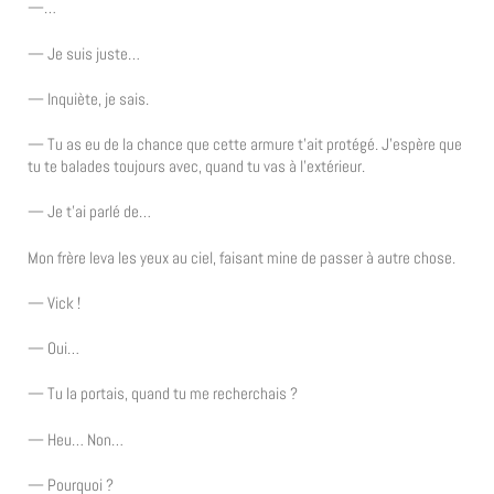
—…
— Je suis juste…
— Inquiète, je sais.
— Tu as eu de la chance que cette armure t’ait protégé. J’espère que
tu te balades toujours avec, quand tu vas à l’extérieur.
— Je t’ai parlé de…
Mon frère leva les yeux au ciel, faisant mine de passer à autre chose.
— Vick !
— Oui…
— Tu la portais, quand tu me recherchais ?
— Heu… Non…
— Pourquoi ?