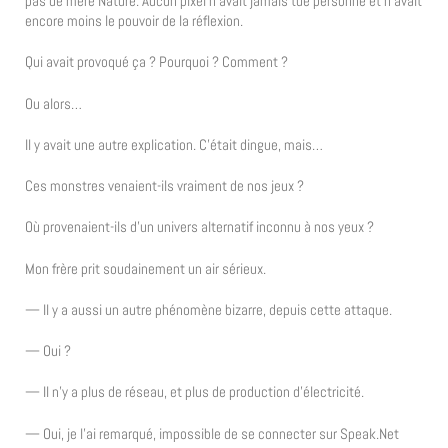
pas de mère Nature. Aucun pixel n’avait jamais tué personne et n’avait
encore moins le pouvoir de la réflexion.
Qui avait provoqué ça ? Pourquoi ? Comment ?
Ou alors…
Il y avait une autre explication. C’était dingue, mais…
Ces monstres venaient-ils vraiment de nos jeux ?
Où provenaient-ils d’un univers alternatif inconnu à nos yeux ?
Mon frère prit soudainement un air sérieux.
— Il y a aussi un autre phénomène bizarre, depuis cette attaque.
— Oui ?
— Il n’y a plus de réseau, et plus de production d’électricité.
— Oui, je l’ai remarqué, impossible de se connecter sur Speak.Net