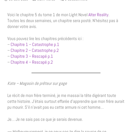
Voici le chapitre 5 du tome 1 de mon Light Novel
Alter Reality
.
Toutes les deux semaines, un chapitre sera posté. N’hésitez pas à
donner votre avis.
Vous pouvez lire les chapitres précédents ici :
–
Chapitre 1 – Catastrophe p.1
–
Chapitre 2 – Catastrophe p.2
–
Chapitre 3 – Rescapé p.1
–
Chapitre 4 – Rescapé p.2
Kate – Magasin de prêteur sur gage
Le récit de mon frère terminé, je me massai la tête digérant toute
cette histoire. J’étais surtout effarée d’apprendre que mon frère aurait
pu mourir. S’il n’avait pas eu cette armure ni cet homme…
Je… Je ne sais pas ce que je serais devenue.
— Malheureusement, je ne peux pas te dire la source de ce