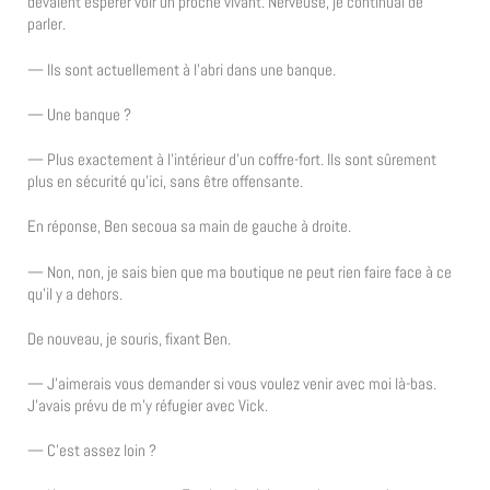
devaient espérer voir un proche vivant. Nerveuse, je continuai de
parler.
— Ils sont actuellement à l’abri dans une banque.
— Une banque ?
— Plus exactement à l’intérieur d’un coffre-fort. Ils sont sûrement
plus en sécurité qu’ici, sans être offensante.
En réponse, Ben secoua sa main de gauche à droite.
— Non, non, je sais bien que ma boutique ne peut rien faire face à ce
qu’il y a dehors.
De nouveau, je souris, fixant Ben.
— J’aimerais vous demander si vous voulez venir avec moi là-bas.
J’avais prévu de m’y réfugier avec Vick.
— C’est assez loin ?