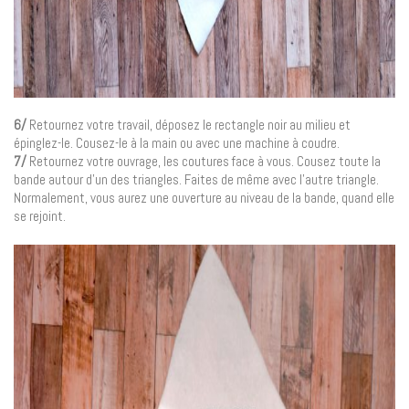
6/
Retournez votre travail, déposez le rectangle noir au milieu et
épinglez-le. Cousez-le à la main ou avec une machine à coudre.
7/
Retournez votre ouvrage, les coutures face à vous. Cousez toute la
bande autour d’un des triangles. Faites de même avec l’autre triangle.
Normalement, vous aurez une ouverture au niveau de la bande, quand elle
se rejoint.