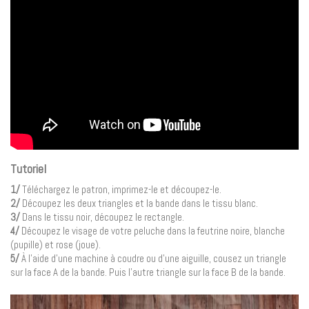
Tutoriel
1/
Téléchargez le patron, imprimez-le et découpez-le.
2/
Découpez les deux triangles et la bande dans le tissu blanc.
3/
Dans le tissu noir, découpez le rectangle.
4/
Découpez le visage de votre peluche dans la feutrine noire, blanche
(pupille) et rose (joue).
5/
À l’aide d’une machine à coudre ou d’une aiguille, cousez un triangle
sur la face A de la bande. Puis l’autre triangle sur la face B de la bande.