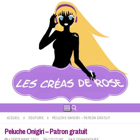
Aller
au
contenu
ACCUEIL
COUTURE
PELUCHE ONIGIRI – PATRON GRATUIT
Peluche Onigiri – Patron gratuit
Rechercher :
4 SEPTEMBRE 2021
COUTURE
0 COMMENTAIRE