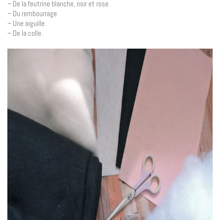
– De la feutrine blanche, noir et rose.
– Du rembourrage.
– Une aiguille.
– De la colle.