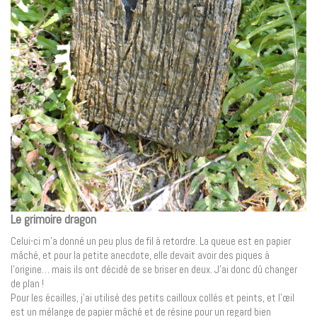
Le grimoire dragon
Celui-ci m’a donné un peu plus de fil à retordre. La queue est en papier
mâché, et pour la petite anecdote, elle devait avoir des piques à
l’origine… mais ils ont décidé de se briser en deux. J’ai donc dû changer
de plan !
Pour les écailles, j’ai utilisé des petits cailloux collés et peints, et l’œil
est un mélange de papier mâché et de résine pour un regard bien