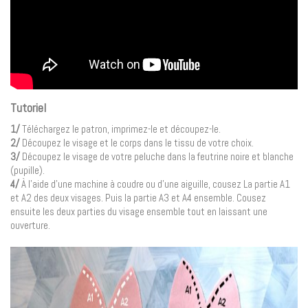
Tutoriel
1/
Téléchargez le patron, imprimez-le et découpez-le.
2/
Découpez le visage et le corps dans le tissu de votre choix.
3/
Découpez le visage de votre peluche dans la feutrine noire et blanche
(pupille).
4/
À l’aide d’une machine à coudre ou d’une aiguille, cousez La partie A1
et A2 des deux visages. Puis la partie A3 et A4 ensemble. Cousez
ensuite les deux parties du visage ensemble tout en laissant une
ouverture.