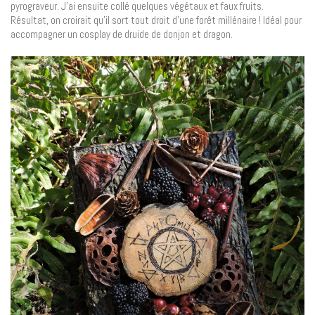
pyrograveur. J’ai ensuite collé quelques végétaux et faux fruits.
Résultat, on croirait qu’il sort tout droit d’une forêt millénaire ! Idéal pour
accompagner un cosplay de druide de donjon et dragon.