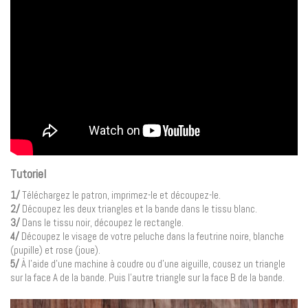
Tutoriel
1/
Téléchargez le patron, imprimez-le et découpez-le.
2/
Découpez les deux triangles et la bande dans le tissu blanc.
3/
Dans le tissu noir, découpez le rectangle.
4/
Découpez le visage de votre peluche dans la feutrine noire, blanche
(pupille) et rose (joue).
5/
À l’aide d’une machine à coudre ou d’une aiguille, cousez un triangle
sur la face A de la bande. Puis l’autre triangle sur la face B de la bande.