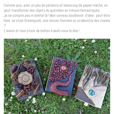
Comme quoi, avec un peu de patience et beaucoup de papier mâché, on
peut transformer des objets du quotidien en trésors fantastiques.
Je ne compte pas m’arrêter là ! Mon cerveau bouillonne d’idée, peut-être
faire un style Steampunk, une version Sorcière ou un Monstre des marais
?
L’avenir et mon stock de boîtes à œufs nous le dira !