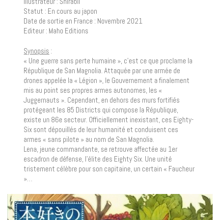
Illustrateur : Shirabii
Statut : En cours au japon
Date de sortie en France : Novembre 2021
Editeur : Maho Editions
Synopsis
:
« Une guerre sans perte humaine », c’est ce que proclame la
République de San Magnolia. Attaquée par une armée de
drones appelée la « Légion », le Gouvernement a finalement
mis au point ses propres armes autonomes, les «
Juggernauts ». Cependant, en dehors des murs fortifiés
protégeant les 85 Districts qui compose la République,
existe un 86e secteur. Officiellement inexistant, ces Eighty-
Six sont dépouillés de leur humanité et conduisent ces
armes « sans pilote » au nom de San Magnolia.
Lena, jeune commandante, se retrouve affectée au 1er
escadron de défense, l’élite des Eighty Six. Une unité
tristement célèbre pour son capitaine, un certain « Faucheur
»…