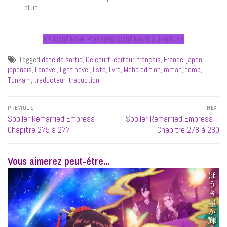
pluie.
<< Light Novel Précédent
Light Novel Suivant >>
Tagged
date de sortie
,
Delcourt
,
editeur
,
français
,
France
,
japon
,
japonais
,
Lanovel
,
light novel
,
liste
,
livre
,
Maho edition
,
roman
,
tome
,
Tonkam
,
traducteur
,
traduction
Navigation
PREVIOUS
NEXT
de
Previous
Next
Spoiler Remarried Empress –
Spoiler Remarried Empress –
l’article
post:
post:
Chapitre 275 à 277
Chapitre 278 à 280
Vous aimerez peut-étre...