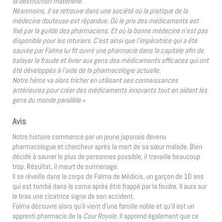
la destruction matérielle.
Néanmoins, il se retrouve dans une société où la pratique de la
médecine douteuse est répandue. Où le prix des médicaments est
fixé par la guilde des pharmaciens. Et où la bonne médecine n’est pas
disponible pour les roturiers. C’est ainsi que l’impératrice qui a été
sauvée par Falma lui fit ouvrir une pharmacie dans la capitale afin de
balayer la fraude et livrer aux gens des médicaments efficaces qui ont
été développés à l’aide de la pharmacologie actuelle.
Notre héros va alors tricher en utilisant ses connaissances
antérieures pour créer des médicaments innovants tout en aidant les
gens du monde parallèle
»
Avis
Notre histoire commence par un jeune japonais devenu
pharmacologue et chercheur après la mort de sa sœur malade. Bien
décidé à sauver le plus de personnes possible, il travaille beaucoup
trop. Résultat, il meurt de surmenage.
Il se réveille dans le corps de Falma de Médicis, un garçon de 10 ans
qui est tombé dans le coma après être frappé par la foudre. Il aura sur
le bras une cicatrice signe de son accident.
Falma découvre alors qu’il vient d’une famille noble et qu’il est un
apprenti pharmacie de la
Cou
r
Royale
. Il apprend également que ce