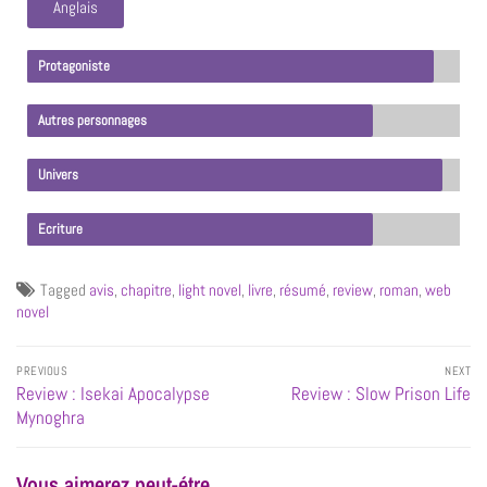
Anglais
Protagoniste
Autres personnages
Univers
Ecriture
Tagged
avis
,
chapitre
,
light novel
,
livre
,
résumé
,
review
,
roman
,
web
novel
PREVIOUS
NEXT
Review : Isekai Apocalypse
Review : Slow Prison Life
Mynoghra
Vous aimerez peut-étre...