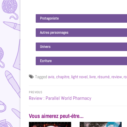
Protagoniste
Autres personnages
Univers
Ecriture
Tagged
avis
,
chapitre
,
light novel
,
livre
,
résumé
,
review
,
r
PREVIOUS
Review : Parallel World Pharmacy
Vous aimerez peut-étre...