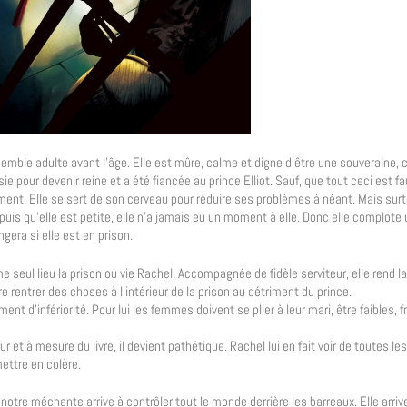
i semble adulte avant l’âge. Elle est mûre, calme et digne d’être une souveraine, 
e pour devenir reine et a été fiancée au prince Elliot. Sauf, que tout ceci est f
lement. Elle se sert de son cerveau pour réduire ses problèmes à néant. Mais surto
 depuis qu’elle est petite, elle n’a jamais eu un moment à elle. Donc elle complot
gera si elle est en prison.
seul lieu la prison ou vie Rachel. Accompagnée de fidèle serviteur, elle rend la
e rentrer des choses à l’intérieur de la prison au détriment du prince.
t d’infériorité. Pour lui les femmes doivent se plier à leur mari, être faibles, fr
r et à mesure du livre, il devient pathétique. Rachel lui en fait voir de toutes le
mettre en colère.
otre méchante arrive à contrôler tout le monde derrière les barreaux. Elle arriv