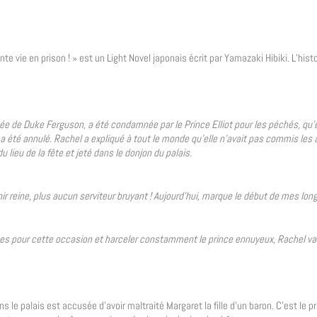
te vie en prison ! » est un Light Novel japonais écrit par Yamazaki Hibiki. L’his
aînée de Duke Ferguson, a été condamnée par le Prince Elliot pour les péchés, qu’
 été annulé. Rachel a expliqué à tout le monde qu’elle n’avait pas commis les
 lieu de la fête et jeté dans le donjon du palais.
r reine, plus aucun serviteur bruyant ! Aujourd’hui, marque le début de mes lon
aites pour cette occasion et harceler constamment le prince ennuyeux, Rachel va 
s le palais est accusée d’avoir maltraité Margaret la fille d’un baron. C’est le pr