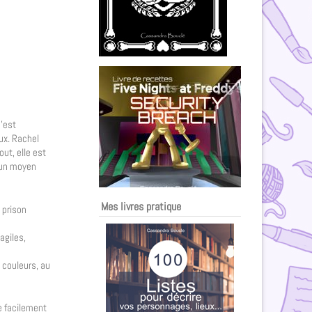
c’est
aux. Rachel
ut, elle est
e un moyen
Mes livres pratique
 prison
agiles,
s couleurs, au
e facilement