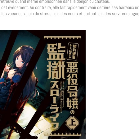
e retrouve quand même emprisonnée dans le donjon du château.
t événement. Au contraire, elle fait rapidement venir derrière ses barreaux un 
belles vacances. Loin du stress, loin des cours et surtout loin des serviteurs agaç