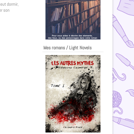
peut dormir,
er son
Mes romans / Light Novels