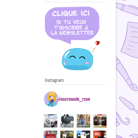
Instagram
lescreasde_rose