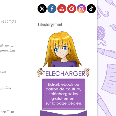
toire compte
Telechargement
elle ne se
 actes dont
gues
profiter
ince Elliot