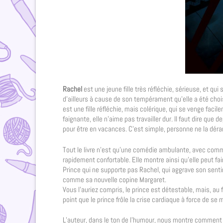
Rachel
est une jeune fille très réfléchie, sérieuse, et qu
d’ailleurs à cause de son tempérament qu’elle a été choisi
est une fille réfléchie, mais colérique, qui se venge faci
faignante, elle n’aime pas travailler dur. Il faut dire que
pour être en vacances. C’est simple, personne ne la déran
Tout le livre n’est qu’une comédie ambulante, avec comme 
rapidement confortable. Elle montre ainsi qu’elle peut fair
Prince qui ne supporte pas Rachel, qui aggrave son sentimen
comme sa nouvelle copine Margaret.
Vous l’auriez compris, le prince est détestable, mais, au fu
point que le prince frôle la crise cardiaque à force de se 
L’auteur, dans le ton de l’humour, nous montre comment n