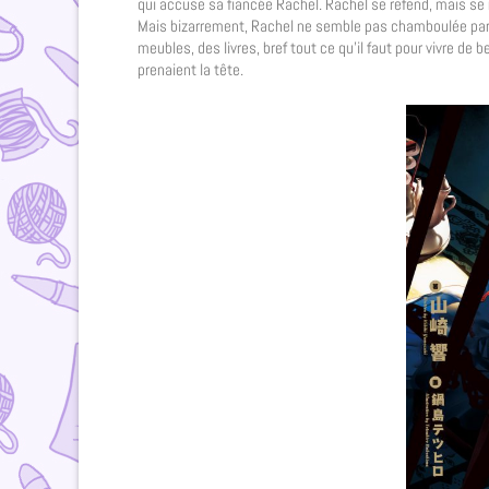
qui accuse sa fiancée Rachel. Rachel se refend, mais s
Mais bizarrement, Rachel ne semble pas chamboulée par ce
meubles, des livres, bref tout ce qu’il faut pour vivre de 
prenaient la tête.