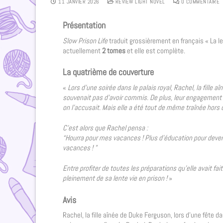
11 JANVIER 2026
REVIEW LIGHT NOVEL
0 COMMENTAIRE
Présentation
Slow Prison Life
traduit grossièrement en français « La len
actuellement
2 tomes
et elle est complète.
La quatrième de couverture
«
Lors d’une soirée dans le palais royal, Rachel, la fille 
souvenait pas d’avoir commis. De plus, leur engagement a
on l’accusait. Mais elle a été tout de même traînée hors du
C’est alors que Rachel pensa :
“Hourra pour mes vacances ! Plus d’éducation pour deveni
vacances ! ”
Entre profiter de toutes les préparations qu’elle avait f
pleinement de sa lente vie en prison !
»
Avis
Rachel, la fille aînée de Duke Ferguson, lors d’une fête dan