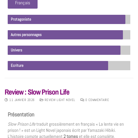
Français
Protagoniste
Autres personnages
Univers
Ecriture
Review : Slow Prison Life
11 JANVIER 2026
REVIEW LIGHT NOVEL
0 COMMENTAIRE
Présentation
Slow Prison Life
traduit grossièrement en français « La lente vie en
prison ! » est un Light Novel japonais écrit par Yamazaki Hibiki.
L’histoire compte actuellement
2 tomes
et elle est complète.