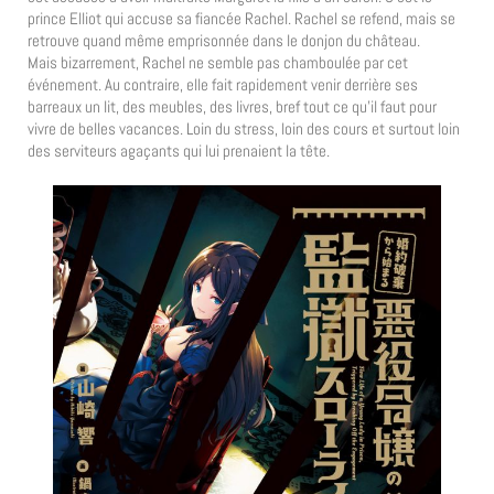
prince Elliot qui accuse sa fiancée Rachel. Rachel se refend, mais se
retrouve quand même emprisonnée dans le donjon du château.
Mais bizarrement, Rachel ne semble pas chamboulée par cet
événement. Au contraire, elle fait rapidement venir derrière ses
barreaux un lit, des meubles, des livres, bref tout ce qu’il faut pour
vivre de belles vacances. Loin du stress, loin des cours et surtout loin
des serviteurs agaçants qui lui prenaient la tête.