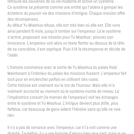
retrouve les souvenirs de sa vie moderne et active un Système.
Ce système se présente comme une entité qui l’aidera à grimper les
échelons du pouvoir via des missions d’intrigue. Chaque mission offre
des récompenses.
Au début Yu Miaohua refuse, elle est très bien où elle est. Elle vivra
ainsi pendant 6 mois, jusqu’à tomber sur l’empereur. Là le système
s’active, proposant une mission pour Yu Miaohua : prouvez son
innocence. L’empereur voit alors un texte flotter au-dessus de la tête
de sa concubine, il est septique. Puis il lit la récompense et décide de
l’aider.
L’histoire commence avec la sortie de Yu Miaohua du palais froid.
Maintenant à l’intérieur du palais les missions fussent. L’empereur fait
tout pour en enclencher parfois en utilisant des ruses.
Cette histoire est vraiment sur le ton de l’humour. Mais elle m’a
vraiment accroché au moment où le système monte de niveau. Là
l’impératrice consort (la maman de l’empereur) voit les échanges
entre le système et Yu Miaohua. L’intrigue devient plus drôle, plus
farfelue, car beaucoup de gens aident l’héroïne sans qu’elle ne voie
rien.
Il n’y a pas de romance avec l’empereur, car il l’a voit comme une
divinité. Toutefois, il y a une histoire d’amour bien plus tard, mais je ne