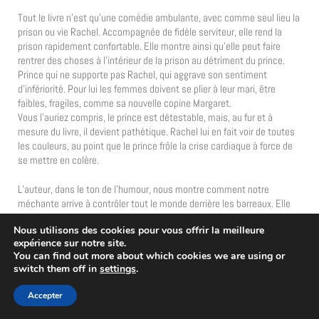
Tout le livre n’est qu’une comédie ambulante, avec comme seul lieu la
prison ou vie Rachel. Accompagnée de fidèle serviteur, elle rend la
prison rapidement confortable. Elle montre ainsi qu’elle peut faire
rentrer des choses à l’intérieur de la prison au détriment du prince.
Prince qui ne supporte pas Rachel, qui aggrave son sentiment
d’infériorité. Pour lui les femmes doivent se plier à leur mari, être
faibles, fragiles, comme sa nouvelle copine Margaret.
Vous l’auriez compris, le prince est détestable, mais, au fur et à
mesure du livre, il devient pathétique. Rachel lui en fait voir de toutes
les couleurs, au point que le prince frôle la crise cardiaque à force de
se mettre en colère.
L’auteur, dans le ton de l’humour, nous montre comment notre
méchante arrive à contrôler tout le monde derrière les barreaux. Elle
arrive facilement à faire des soirées pyjama, à boire un coup avec de
Nous utilisons des cookies pour vous offrir la meilleure
grands nobles, sans que personne ne puisse réagir. En prison elle est
expérience sur notre site.
chez elle. Elle peut dormir, lire, et se reposer, même si le prince tente
You can find out more about which cookies we are using or
de l’embêter. Rachel est une personne fort mentale et physiquement,
switch them off in
settings
.
qui n’a pas peur d’utiliser son cerveau ou ses poings pour résoudre les
problèmes. C’est justement ça qui rend certaines situations drôles.
Accepter