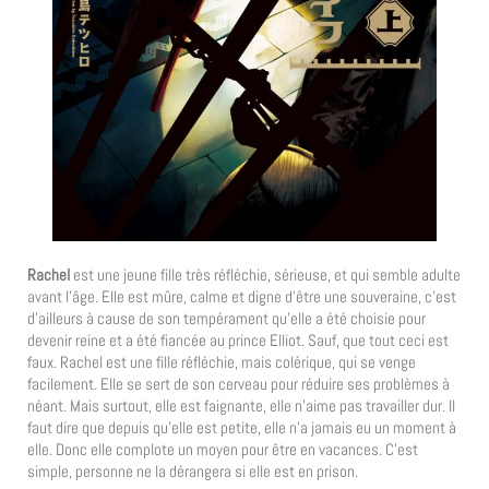
Rachel
est une jeune fille très réfléchie, sérieuse, et qui semble adulte
avant l’âge. Elle est mûre, calme et digne d’être une souveraine, c’est
d’ailleurs à cause de son tempérament qu’elle a été choisie pour
devenir reine et a été fiancée au prince Elliot. Sauf, que tout ceci est
faux. Rachel est une fille réfléchie, mais colérique, qui se venge
facilement. Elle se sert de son cerveau pour réduire ses problèmes à
néant. Mais surtout, elle est faignante, elle n’aime pas travailler dur. Il
faut dire que depuis qu’elle est petite, elle n’a jamais eu un moment à
elle. Donc elle complote un moyen pour être en vacances. C’est
simple, personne ne la dérangera si elle est en prison.