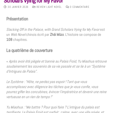
Scholars Vying for My Favor
30 JANVIER 2026
REVIEW LIGHT NOVEL
0 COMMENTAIRE
Présentation
Slacking Off in the Palace, with Grand Scholars Vying for My Favor
est
un
Web Novel
chinois écrit par
Zhái Miāo
. L’histoire se compose de
108
chapitres.
La quatrième de couverture
«
Après avoir été piégée et bannie au Palais Froid, Yu Miaohua retrouve
soudainement les souvenirs de sa vie passée et se lie à un “Système
d’Intrigues de Palais”.
Le Système : “Hôte, ne perdez pas espoir ! Tant que vous
accomplissez avec diligence les tâches que je vous confie, vous
pourrez gifler les concubines, évincer l’impératrice et devenir une reine
vertueuse en un rien de temps !”
Yu Miaohua : “Me battre ? Pour quoi faire ? L’intrigue du palais est
terrifiante. Le Palais Froid est parfait : calme, avec une villa privée, et