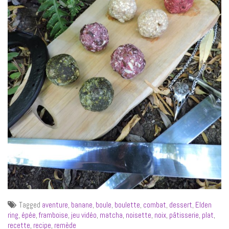
Tagged
aventure
,
banane
,
boule
,
boulette
,
combat
,
dessert
,
Elden
ring
,
épée
,
framboise
,
jeu vidéo
,
matcha
,
noisette
,
noix
,
pâtisserie
,
plat
,
recette
,
recipe
,
remède