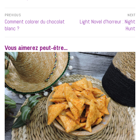
Navigation
PREVIOUS
NEXT
de
Previous
Next
Comment colorer du chocolat
Light Novel d’horreur : Night
l’article
post:
post:
blanc ?
Hunt
Vous aimerez peut-étre...