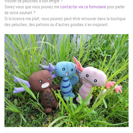
trouver de peluches à son effigie ?
Savez-vous que vous pouvez me
contacter via ce formulaire
pour parler
de votre souhait ?
Si la licence me plaît, vous pourrez peut-être retrouver dans la boutique
des peluches, des patrons ou d’autres goodies s’en inspirant.