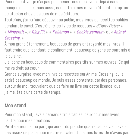
Pour ce festival, je n’ai pas pu amener tous mes livres. Déjà à cause du
manque de place, mais aussi, car certain mes œuvres étaient en rupture
de stocker chez plusieurs de mes éditeurs.
Toutefois, j’ai pu faire découvrir au public, mes livres de recettes publiés
pendant le covid. C’est-à-dire les livres de recettes «
d’Harry Potter
»,
«
Minecraft
», «
Ring Fit
», «
Pokémon
», «
Cookie gameur
» et «
Animal
Crossing.
»
À mon grand étonnement, beaucoup de gens ont regardé mes livres. Il
faut croire que, pendant le confinement, beaucoup de gens se sont mis à
la cuisine.
J’ai donc eu beaucoup de commentaires positifs sur mes œuvres. Ce qui
me va droit au cœur.
Grande surprise, avec mon livre de recettes sur Animal Crossing, qui a
attiré beaucoup de monde. Je suis assez contente, car des personnes,
autour de moi, trouvaient que de faire un livre sur cette licence, que
j’aime, était une perte de temps.
Mon stand
Pour mon stand, j’avais demandé trois tables, deux pour mes livres,
l’autre pour mes créations.
Petite erreur de ma part, qui aurait dû prendre quatre tables. Je n’avais
pas assez de place pour mettre en valeur tous mes livres. Je n’avais pas