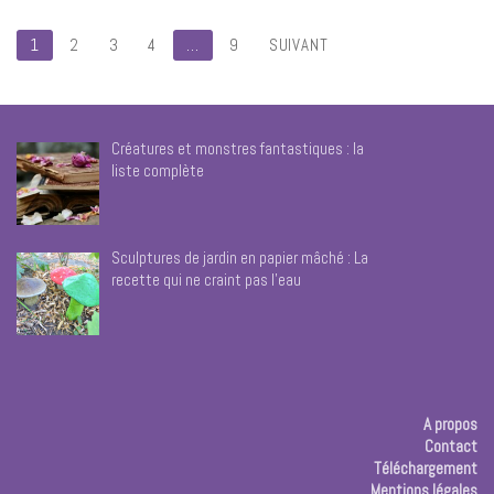
Pagination
1
2
3
4
…
9
SUIVANT
des
publications
Créatures et monstres fantastiques : la
liste complète
Sculptures de jardin en papier mâché : La
recette qui ne craint pas l’eau
A propos
Contact
Téléchargement
Mentions légales