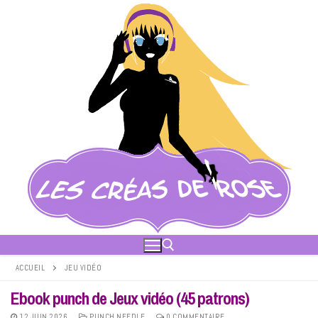
Aller
au
contenu
ACCUEIL
JEU VIDÉO
Ebook punch de Jeux vidéo (45 patrons)
Rechercher :
12 JUIN 2026
PUNCH NEEDLE
0 COMMENTAIRE