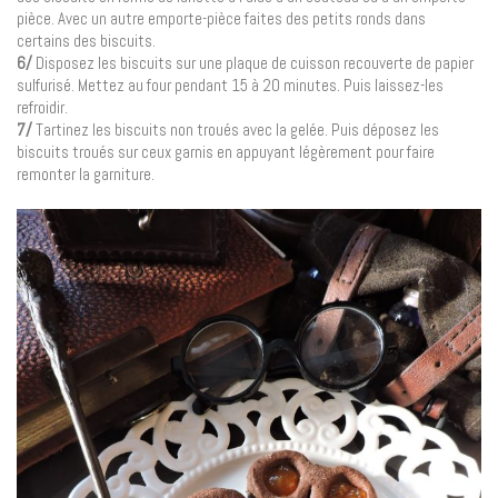
pièce. Avec un autre emporte-pièce faites des petits ronds dans
certains des biscuits.
6/
Disposez les biscuits sur une plaque de cuisson recouverte de papier
sulfurisé. Mettez au four pendant 15 à 20 minutes. Puis laissez-les
refroidir.
7/
Tartinez les biscuits non troués avec la gelée. Puis déposez les
biscuits troués sur ceux garnis en appuyant légèrement pour faire
remonter la garniture.