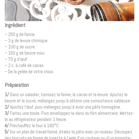
Ingrédient
– 250 g de farine.
– 3 g de levure chimique.
– 100 g de sucre.
– 150 g de beurre mou.
– 70 g d’œuf.
– 2 c. à café de cacao.
– De la gelée de votre choix.
Préparation
1/
Dans un saladier, tamisez la farine, le cacao et la levure. Ajoutez le
beurre et le sucre, mélangez jusqu’à obtenir une consistance sableuse.
2/
Ajoutez l’œuf, puis mélangez jusqu’à avoir une pâte homogène.
3/
Faites une boule. Puis enveloppez-la dans du film alimentaire. Mettez-
la au réfrigérateur pendant 1 heure.
4/
Préchauffez le four à 180°C.
5/
Sur un plan de travail fariné, étalez la pâte avec un rouleau. Découpez
des biscuits en forme de lunette à l’aide d’un couteau ou d’un emporte-