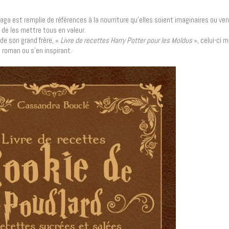
saga est remplie de références à la nourriture qu’elles soient imaginaires ou ven
s de les mettre tous en valeur.
 de son grand frère, «
Livre de recettes Harry Potter pour les Moldus
», celui-ci 
 roman ou s’en inspirant.