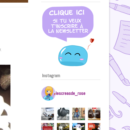
r.
Instagram
lescreasde_rose