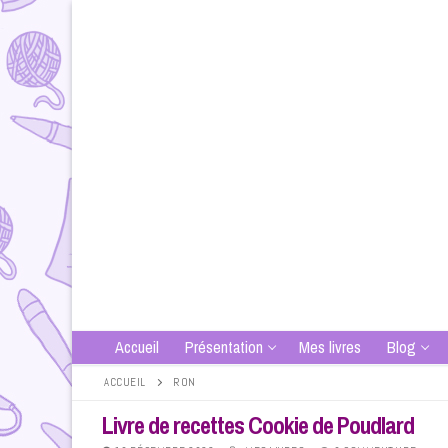
Aller
au
contenu
Accueil
Présentation
Mes livres
Blog
ACCUEIL
RON
Livre de recettes Cookie de Poudlard