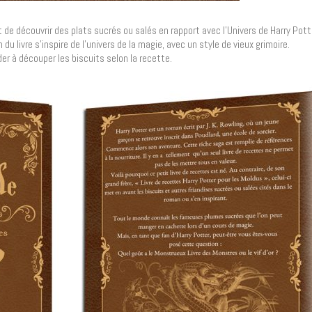
e découvrir des plats sucrés ou salés en rapport avec l’Univers de Harry Pott
u livre s’inspire de l’univers de la magie, avec un style de vieux grimoire.
er à découper les biscuits selon la recette.