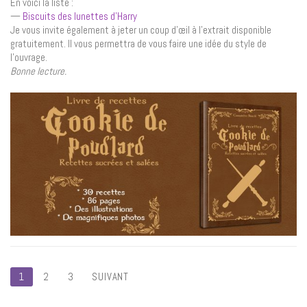
En voici la liste :
—
Biscuits des lunettes d’Harry
Je vous invite également à jeter un coup d’œil à l’extrait disponible
gratuitement. Il vous permettra de vous faire une idée du style de
l’ouvrage.
Bonne lecture.
Pagination
1
2
3
SUIVANT
des