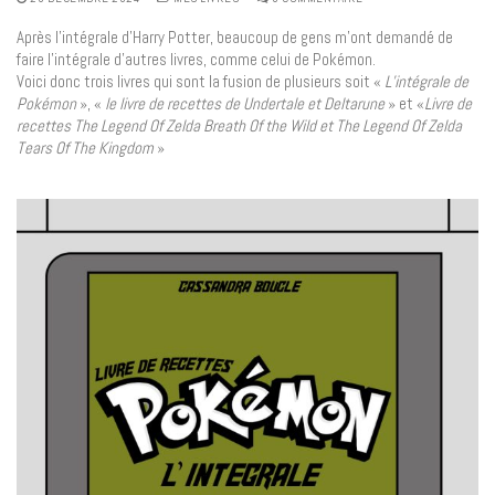
Après l’intégrale d’Harry Potter, beaucoup de gens m’ont demandé de
faire l’intégrale d’autres livres, comme celui de Pokémon.
Voici donc trois livres qui sont la fusion de plusieurs soit «
L’intégrale de
Pokémon
», «
le livre de recettes de Undertale et Deltarune
» et «
Livre de
recettes The Legend Of Zelda Breath Of the Wild et The Legend Of Zelda
Tears Of The Kingdom
»