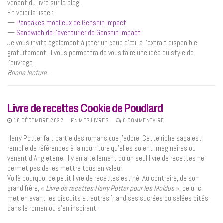
venant du livre sur le blog.
En voici la liste :
—
Pancakes moelleux de Genshin Impact
—
Sandwich de l’aventurier de Genshin Impact
Je vous invite également à jeter un coup d’œil à l’extrait disponible
gratuitement. Il vous permettra de vous faire une idée du style de
l’ouvrage.
Bonne lecture.
Livre de recettes Cookie de Poudlard
16 DÉCEMBRE 2022
MES LIVRES
0 COMMENTAIRE
Harry Potter fait partie des romans que j’adore. Cette riche saga est
remplie de références à la nourriture qu’elles soient imaginaires ou
venant d’Angleterre. Il y en a tellement qu’un seul livre de recettes ne
permet pas de les mettre tous en valeur.
Voilà pourquoi ce petit livre de recettes est né. Au contraire, de son
grand frère, «
Livre de recettes Harry Potter pour les Moldus
», celui-ci
met en avant les biscuits et autres friandises sucrées ou salées cités
dans le roman ou s’en inspirant.