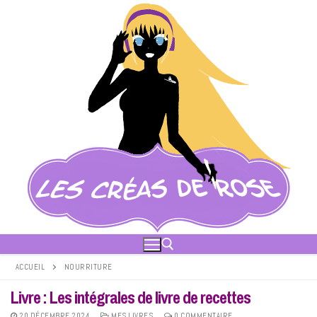
Aller
au
contenu
ACCUEIL
NOURRITURE
Livre : Les intégrales de livre de recettes
Rechercher :
20 DÉCEMBRE 2024
MES LIVRES
0 COMMENTAIRE