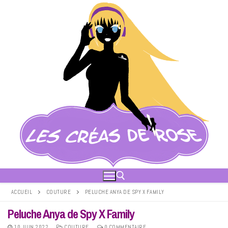
Aller
au
contenu
ACCUEIL
COUTURE
PELUCHE ANYA DE SPY X FAMILY
Peluche Anya de Spy X Family
Rechercher :
10 JUIN 2022
COUTURE
0 COMMENTAIRE