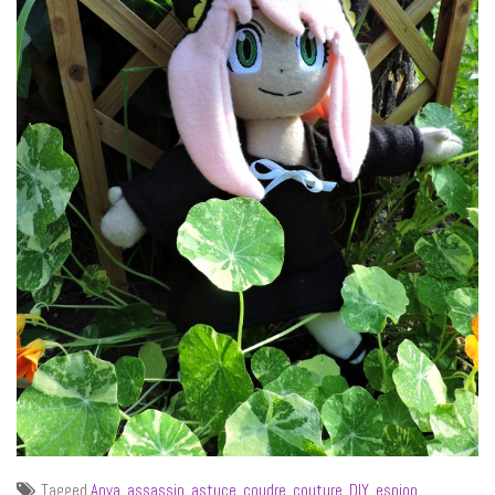
Tagged
Anya
,
assassin
,
astuce
,
coudre
,
couture
,
DIY
,
espion
,