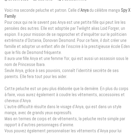
Voici ma seconde peluche et patron. Celle d’
Anya
du célèbre manga
Spy X
Family
.
Pour ceux qui ne le savent pas Anya est une petite fille qui peut lire les
pensées des autres. Elle est adoptée par Twilight alias Loid Forger, un
espion. Il a pour mission de se rapprocher et d’enquêter sur le politicien
extrémiste d’Ostania, Donovan Desmond. Pour ce faire, il doit créer une
famille et adopter un enfant afin de l’inscrire à la prestigieuse école Eden
que le fils de Desmond fréquente.
Il aura une fille Anya et une femme Yor, qui est aussi un assassin sous le
nom de Princesse Ibara.
Seule Anya, grâce à ses pouvoirs, connaît l’identité secrète de ses
parents. Elle fera tout pour les aider.
Cette peluche est un peu plus élaborée que la dernière. En plus du corps
à faire, vous aurez également à coudre les vêtements, accessoires et
cheveux d’Anya.
L’autre difficulté résulte dans le visage d’Anya, qui est dans un style
manga, avec de grands yeux expressifs.
Mais en termes de corps et de vêtements, la peluche reste simple par
rapport à d’autres personnages d’anime.
Vous pouvez également personnaliser les vêtements d’Anya pour lui