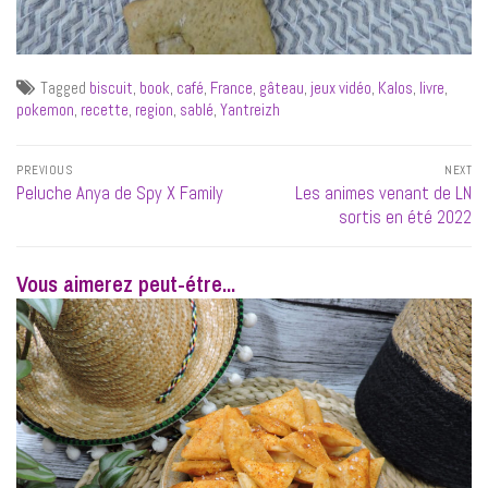
Tagged
biscuit
,
book
,
café
,
France
,
gâteau
,
jeux vidéo
,
Kalos
,
livre
,
pokemon
,
recette
,
region
,
sablé
,
Yantreizh
Navigation
PREVIOUS
NEXT
de
Previous
Next
Peluche Anya de Spy X Family
Les animes venant de LN
l’article
post:
post:
sortis en été 2022
Vous aimerez peut-étre...