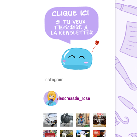
Instagram
lescreasde_rose