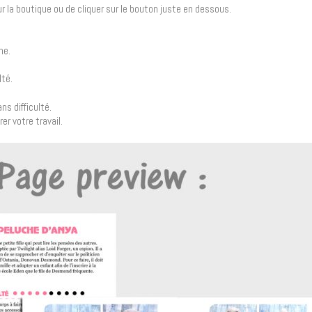
 sur la boutique ou de cliquer sur le bouton juste en dessous.
he.
lté.
ns difficulté.
er votre travail.