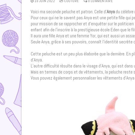
10 JUIN 2022
COUTURE
0 COMMENTAIRE
Voici ma seconde peluche et patron. Celle d’
Anya
du célèbre
Pour ceux qui ne le savent pas Anya est une petite fille qui pe
pour mission de se rapprocher et d’enquêter sur le politicien
enfant afin de l’inscrire à la prestigieuse école Eden que le 
Il aura une fille Anya et une femme Yor, qui est aussi un ass
Seule Anya, grâce à ses pouvoirs, connaît l’identité secrète d
Cette peluche est un peu plus élaborée que la dernière. En 
d’Anya.
L’autre difficulté résulte dans le visage d’Anya, qui est dan
Mais en termes de corps et de vêtements, la peluche reste 
Vous pouvez également personnaliser les vêtements d’Anya p