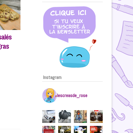
salés
gras
Instagram
lescreasde_rose