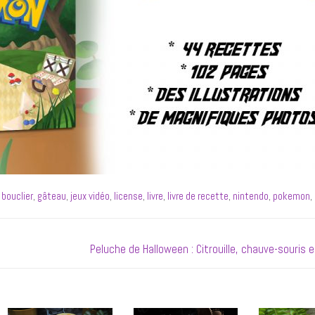
 bouclier
,
gâteau
,
jeux vidéo
,
license
,
livre
,
livre de recette
,
nintendo
,
pokemon
,
Next
Peluche de Halloween : Citrouille, chauve-souris 
post: