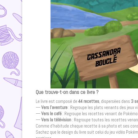
Que trouve-t-on dans ce livre ?
Le livre est composé de
44 recettes
, dispersées dans
3 s
—
Vers l’aventure
: Regroupe les plats venants des jeux v
—
Vers le café
: Regroupe les recettes venant de Pokémo
—
Vers la télévision
: Regroupe toutes les recettes vena
Comme d’habitude chaque recette à sa photo et ses cons
Sachez que le design du livre suit celui du jeu vidéo Pokém