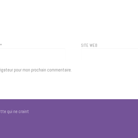
L
*
SITE WEB
vigateur pour mon prochain commentaire.
tte qui ne craint