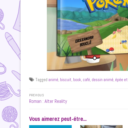
Tagged
animé
,
biscuit
,
book
,
café
,
dessin animé
,
épée et
Navigation
PREVIOUS
de
Previous
Roman : Alter Reality
post:
l’article
Vous aimerez peut-étre...