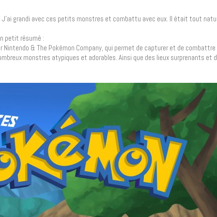
’ai grandi avec ces petits monstres et combattu avec eux. Il était tout nature
un petit résumé :
par Nintendo & The Pokémon Company, qui permet de capturer et de combattre 
mbreux monstres atypiques et adorables. Ainsi que des lieux surprenants et 