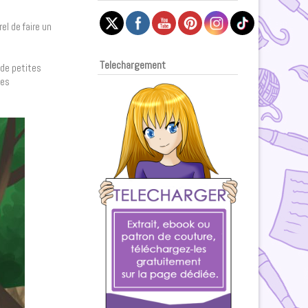
l de faire un
Telechargement
de petites
des