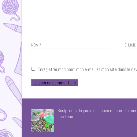
NOM
*
E-MAI
Enregistrer mon nom, mon e-mail et mon site dans le na
Sculptures de jardin en papier mâché : La rece
pas l’eau