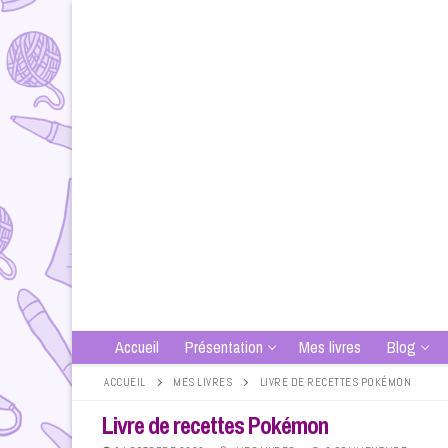
Aller
au
contenu
Accueil
Présentation
Mes livres
Blog
ACCUEIL
MES LIVRES
LIVRE DE RECETTES POKÉMON
Livre de recettes Pokémon