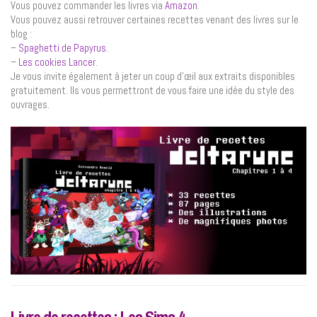
Vous pouvez commander les livres via
Amazon
.
Vous pouvez aussi retrouver certaines recettes venant des livres sur le
blog :
–
Spaghetti de Papyrus
.
–
Les cookies Lancer
.
Je vous invite également à jeter un coup d’œil aux extraits disponibles
gratuitement. Ils vous permettront de vous faire une idée du style des
ouvrages.