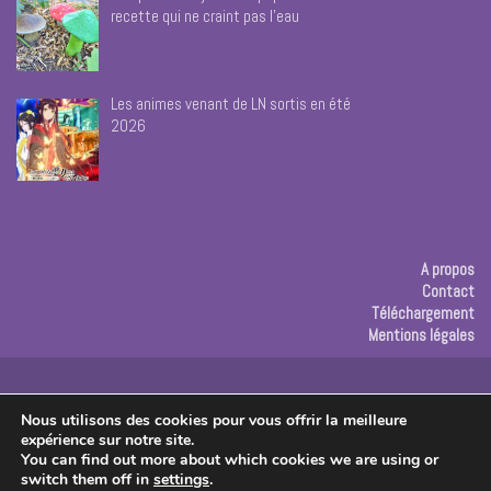
recette qui ne craint pas l’eau
Les animes venant de LN sortis en été
2026
A propos
Contact
Téléchargement
Mentions légales
Publicité
Nous utilisons des cookies pour vous offrir la meilleure
expérience sur notre site.
Copyright © 2026 Les créas de Rose
You can find out more about which cookies we are using or
switch them off in
settings
.