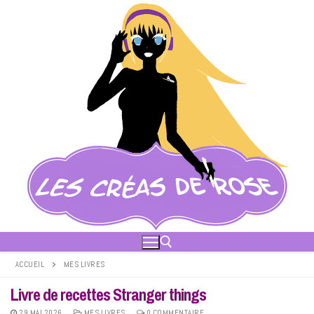
Aller
au
contenu
ACCUEIL
MES LIVRES
Livre de recettes Stranger things
Rechercher :
29 MAI 2026
MES LIVRES
0 COMMENTAIRE