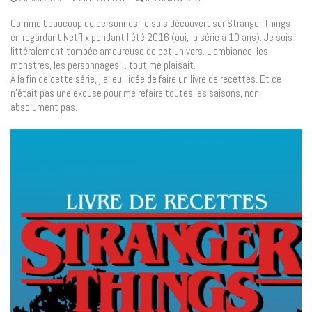
Comme beaucoup de personnes, je suis découvert sur Stranger Things
en regardant Netflix pendant l’été 2016 (oui, la série a 10 ans). Je suis
littéralement tombée amoureuse de cet univers. L’ambiance, les
monstres, les personnages… tout me plaisait.
À la fin de cette série, j’ai eu l’idée de faire un livre de recettes. Et ce
n’était pas une excuse pour me refaire toutes les saisons, non,
absolument pas.