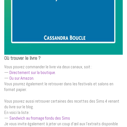
Où trouver le livre ?
Vous pouvez commander le livre via deux canaux, soit :
—
Directement sur la boutique
.
—
Ou sur Amazon
.
Vous pourrez également le retrouver dans les festivals et salons en
format papier.
Vous pouvez aussi retrouver certaines des recettes des Sims 4 venant
du livre sur le blog.
En voici la liste :
—
Sandwich au fromage fondu des Sims
Je vous invite également à jeter un coup d’œil aux l’extraits disponible