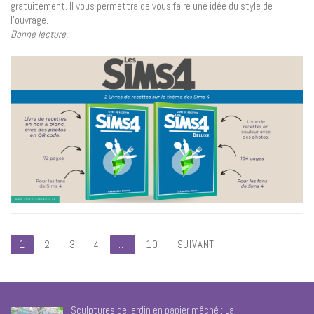
gratuitement. Il vous permettra de vous faire une idée du style de
l’ouvrage.
Bonne lecture.
Pagination
1
2
3
4
…
10
SUIVANT
des
publications
Sculptures de jardin en papier mâché : La