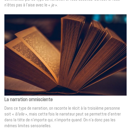
n’êtes pas à l’aise avec le «
je
».
La narration omnisciente
Dans ce type de narration, on raconte le récit à la troisième personne
soit «
Il/elle
», mais cette fois le narrateur peut se permettre d’entrer
dans la tête de n’importe qui, n’importe quand. On n’a donc pas les
mêmes limites sensorielles.