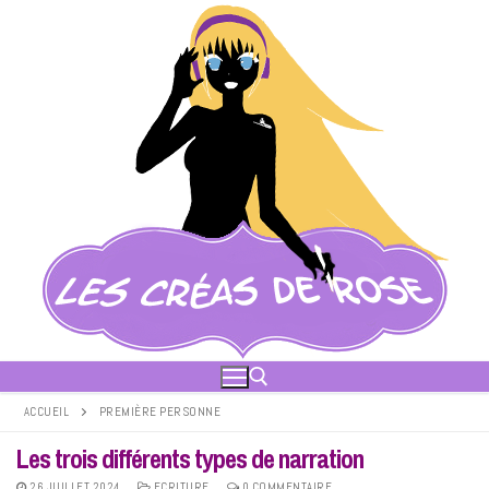
Aller
au
contenu
ACCUEIL
PREMIÈRE PERSONNE
Les trois différents types de narration
Rechercher :
26 JUILLET 2024
ECRITURE
0 COMMENTAIRE