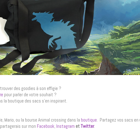
trouver des goodies à son effigie ?
ire
pour parler de votre souhait ?
ns la boutique des sacs s’en inspirant.
fe, Mario, ou la bourse Animal crossing dans la
boutique
. Partagez vos sacs en u
epartagerais sur mon
Facebook
,
Instagram
et
Twitter
.