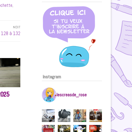
ochette
,
NEXT
e 128 à 132
Instagram
2025
lescreasde_rose