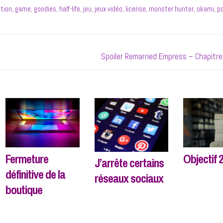
ction
,
game
,
goodies
,
half-life
,
jeu
,
jeux vidéo
,
license
,
monster hunter
,
okami
,
p
Next
Spoiler Remarried Empress – Chapitr
post:
Objectif 
Fermeture
J’arrête certains
définitive de la
réseaux sociaux
boutique