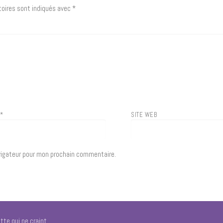
oires sont indiqués avec
*
L
*
SITE WEB
vigateur pour mon prochain commentaire.
tte qui ne craint