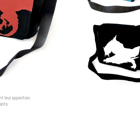
 leur apparition.
ants :