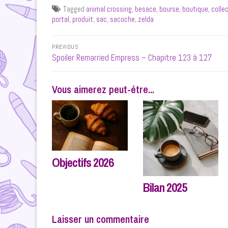
Tagged
animal crossing
,
besace
,
bourse
,
boutique
,
colle
portal
,
produit
,
sac
,
sacoche
,
zelda
Navigation
PREVIOUS
de
Previous
Spoiler Remarried Empress – Chapitre 123 à 127
post:
l’article
Vous aimerez peut-étre...
Objectifs 2026
Bilan 2025
Laisser un commentaire