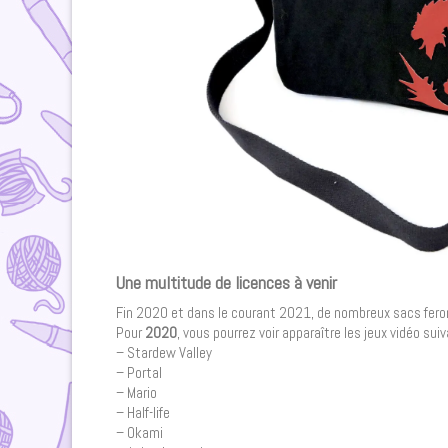
Une multitude de licences à venir
Fin 2020 et dans le courant 2021, de nombreux sacs feront
Pour
2020
, vous pourrez voir apparaître les jeux vidéo suiv
– Stardew Valley
– Portal
– Mario
– Half-life
– Okami