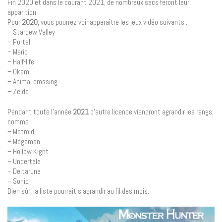
Fin 2020 et dans le courant 2021, de nombreux sacs feront leur
apparition.
Pour
2020
, vous pourrez voir apparaître les jeux vidéo suivants :
– Stardew Valley
– Portal
– Mario
– Half-life
– Okami
– Animal crossing
– Zelda
Pendant toute l’année
2021
d’autre licence viendront agrandir les rangs,
comme :
– Metroid
– Megaman
– Hollow Kight
– Undertale
– Deltarune
– Sonic
Bien sûr, la liste pourrait s’agrandir au fil des mois.