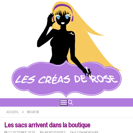
Aller
au
contenu
ACCUEIL
BOURSE
Les sacs arrivent dans la boutique
Rechercher :
17 OCTOBRE 2020
NEWS/DIVERS
0 COMMENTAIRE