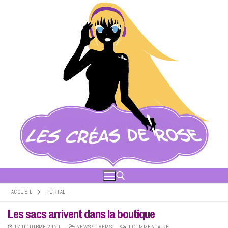
Aller
au
contenu
ACCUEIL
PORTAL
Les sacs arrivent dans la boutique
Rechercher :
17 OCTOBRE 2020
NEWS/DIVERS
0 COMMENTAIRE