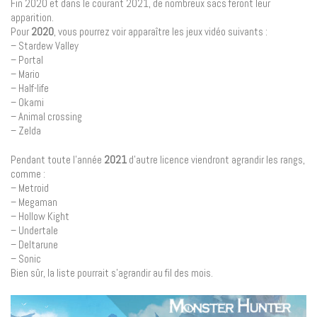
Fin 2020 et dans le courant 2021, de nombreux sacs feront leur
apparition.
Pour
2020
, vous pourrez voir apparaître les jeux vidéo suivants :
– Stardew Valley
– Portal
– Mario
– Half-life
– Okami
– Animal crossing
– Zelda
Pendant toute l’année
2021
d’autre licence viendront agrandir les rangs,
comme :
– Metroid
– Megaman
– Hollow Kight
– Undertale
– Deltarune
– Sonic
Bien sûr, la liste pourrait s’agrandir au fil des mois.