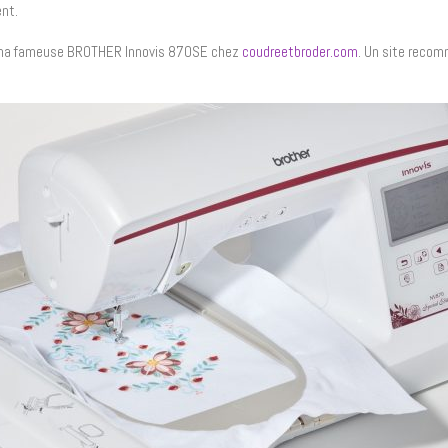
ent.
e ma fameuse BROTHER Innovis 870SE chez
coudreetbroder.com
. Un site reco