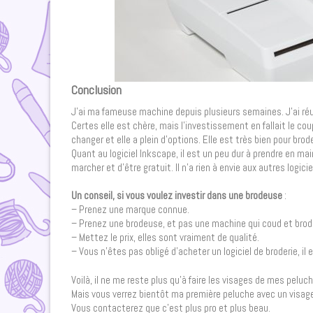
Conclusion
J’ai ma fameuse machine depuis plusieurs semaines. J’ai réus
Certes elle est chère, mais l’investissement en fallait le coup
changer et elle a plein d’options. Elle est très bien pour br
Quant au logiciel Inkscape, il est un peu dur à prendre en ma
marcher et d’être gratuit. Il n’a rien à envie aux autres logici
Un conseil, si vous voulez investir dans une brodeuse
:
– Prenez une marque connue.
– Prenez une brodeuse, et pas une machine qui coud et br
– Mettez le prix, elles sont vraiment de qualité.
– Vous n’êtes pas obligé d’acheter un logiciel de broderie, il 
Voilà, il ne me reste plus qu’à faire les visages de mes pelu
Mais vous verrez bientôt ma première peluche avec un visag
Vous contacterez que c’est plus pro et plus beau.