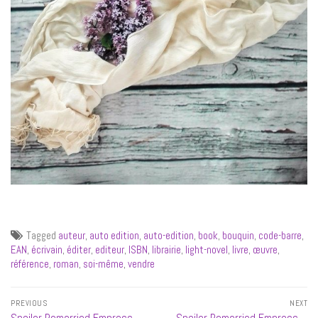
Tagged
auteur
,
auto edition
,
auto-edition
,
book
,
bouquin
,
code-barre
,
EAN
,
écrivain
,
éditer
,
editeur
,
ISBN
,
librairie
,
light-novel
,
livre
,
œuvre
,
référence
,
roman
,
soi-même
,
vendre
Navigation
PREVIOUS
NEXT
de
Previous
Next