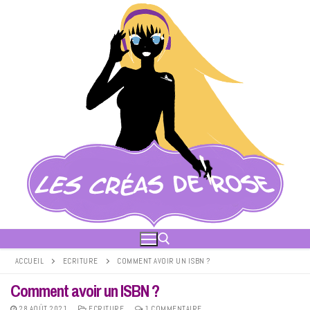
Aller
au
contenu
ACCUEIL
ECRITURE
COMMENT AVOIR UN ISBN ?
Comment avoir un ISBN ?
Rechercher :
28 AOÛT 2021
ECRITURE
1 COMMENTAIRE