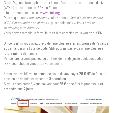
C’est l’Agence francophone pour la numérotation internationale du livre
(AFNIL) qui attribue un ISBN en France.
Il faut passer par le site :
www.afnil.org
Puis cliquer sur «
nos services
», allez dans «
Vous n’avez pas encore
d’ISBN et souhaitez en obtenir
», puis choisissez «
Vous êtes un
particulier, auto éditeur
».
Vous devrez remplir un formulaire et dire combien vous voulez d’ISBN.
Un conseil, si vous avez prévu de faire plusieurs livres, prenez de l’avance
et demander une liste de code ISBN pour ne pas avoir à faire plusieurs
fois la même démarche.
Par contre, si vous publiez qu’un livre, demande juste quelques codes
IBSN pour chaque version de votre œuvre.
Après avoir validé votre demande, vous devrez payer
28 € HT
de frais de
gestion de dossier et attendre
3 semaines
.
Si vous êtes pressé, vous pouvez pour
55 €
accélérer le processus et
attendre que
2 jours
.