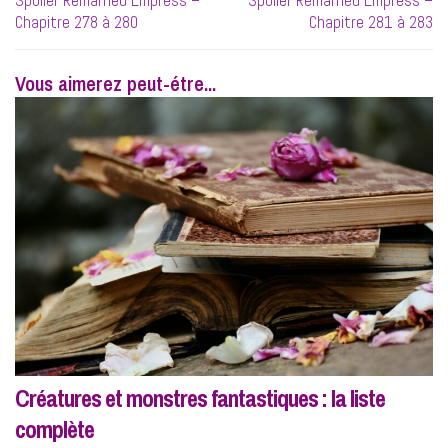
Spoiler Remarried Empress –
Spoiler Remarried Empress –
l’article
post:
post:
Chapitre 278 à 280
Chapitre 281 à 283
Vous aimerez peut-étre...
Créatures et monstres fantastiques : la liste
complète