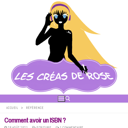
Aller
au
contenu
ACCUEIL
RÉFÉRENCE
Comment avoir un ISBN ?
Rechercher :
28 AOÛT 2021
ECRITURE
1 COMMENTAIRE