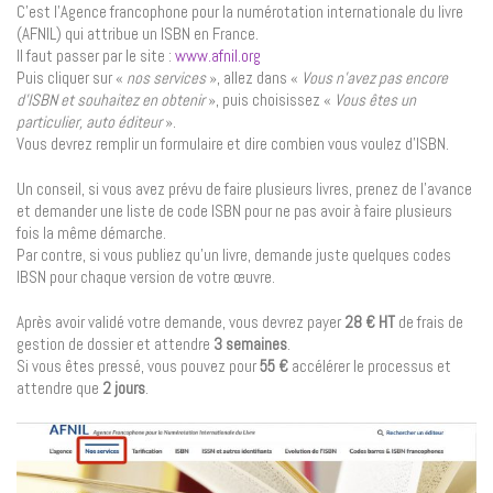
C’est l’Agence francophone pour la numérotation internationale du livre
(AFNIL) qui attribue un ISBN en France.
Il faut passer par le site :
www.afnil.org
Puis cliquer sur «
nos services
», allez dans «
Vous n’avez pas encore
d’ISBN et souhaitez en obtenir
», puis choisissez «
Vous êtes un
particulier, auto éditeur
».
Vous devrez remplir un formulaire et dire combien vous voulez d’ISBN.
Un conseil, si vous avez prévu de faire plusieurs livres, prenez de l’avance
et demander une liste de code ISBN pour ne pas avoir à faire plusieurs
fois la même démarche.
Par contre, si vous publiez qu’un livre, demande juste quelques codes
IBSN pour chaque version de votre œuvre.
Après avoir validé votre demande, vous devrez payer
28 € HT
de frais de
gestion de dossier et attendre
3 semaines
.
Si vous êtes pressé, vous pouvez pour
55 €
accélérer le processus et
attendre que
2 jours
.