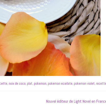
ecette
,
noix de coco
,
plat
,
pokemon
,
pokemon ecarlate
,
pokemon violet
,
recett
Next
Nouvel éditeur de Light Novel en France
post: