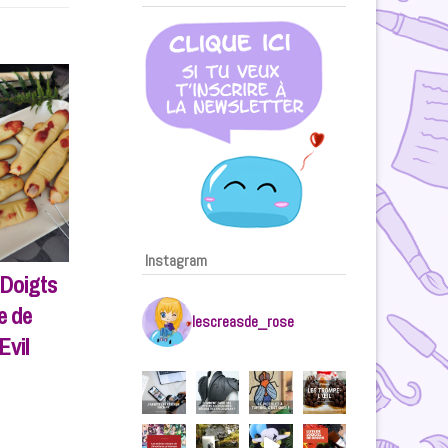
Instagram
 Doigts
e de
lescreasde_rose
Evil