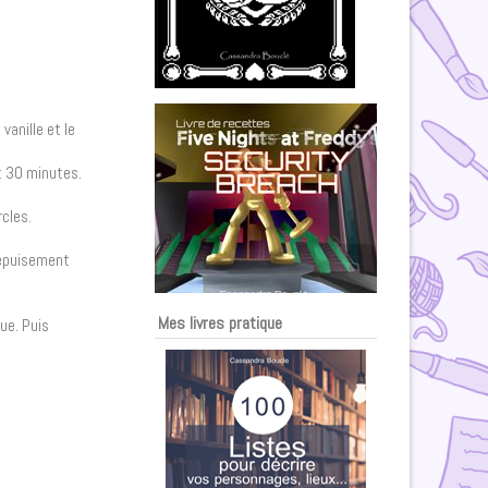
vanille et le
nt 30 minutes.
rcles.
à épuisement
Mes livres pratique
ue. Puis