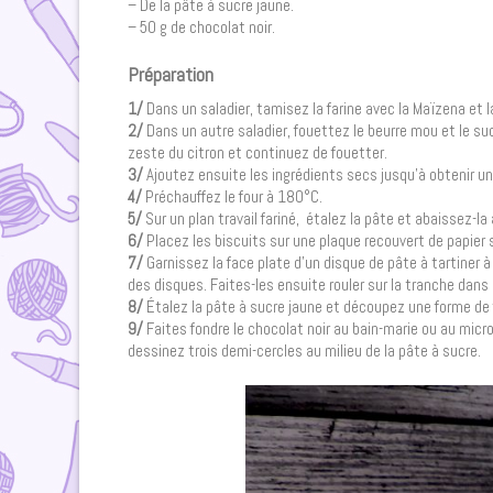
– De la pâte à sucre jaune.
– 50 g de chocolat noir.
Préparation
1/
Dans un saladier, tamisez la farine avec la Maïzena et l
2/
Dans un autre saladier, fouettez le beurre mou et le sucr
zeste du citron et continuez de fouetter.
3/
Ajoutez ensuite les ingrédients secs jusqu’à obtenir un
4/
Préchauffez le four à 180°C.
5/
Sur un plan travail fariné, étalez la pâte et abaissez-l
6/
Placez les biscuits sur une plaque recouvert de papier s
7/
Garnissez la face plate d’un disque de pâte à tartiner à
des disques. Faites-les ensuite rouler sur la tranche dans 
8/
Étalez la pâte à sucre jaune et découpez une forme de 
9/
Faites fondre le chocolat noir au bain-marie ou au micr
dessinez trois demi-cercles au milieu de la pâte à sucre.