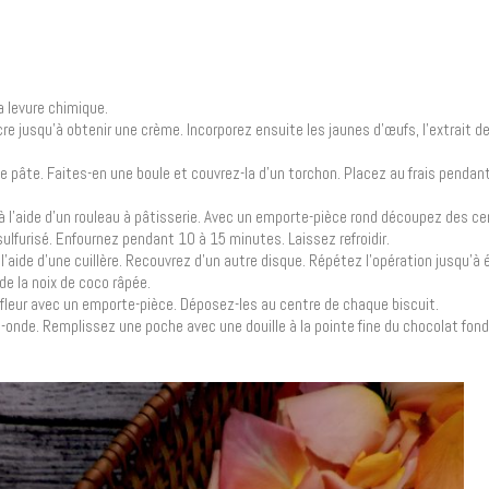
a levure chimique.
e jusqu’à obtenir une crème. Incorporez ensuite les jaunes d’œufs, l’extrait de 
e pâte. Faites-en une boule et couvrez-la d’un torchon. Placez au frais penda
a à l’aide d’un rouleau à pâtisserie. Avec un emporte-pièce rond découpez des ce
ulfurisé. Enfournez pendant 10 à 15 minutes. Laissez refroidir.
 l’aide d’une cuillère. Recouvrez d’un autre disque. Répétez l’opération jusqu’
de la noix de coco râpée.
fleur avec un emporte-pièce. Déposez-les au centre de chaque biscuit.
o-onde. Remplissez une poche avec une douille à la pointe fine du chocolat fond