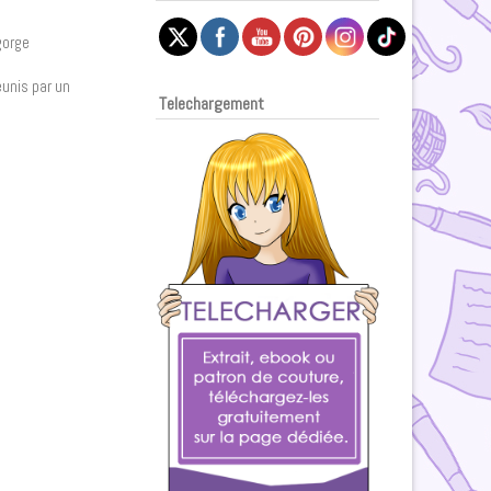
gorge
éunis par un
Telechargement