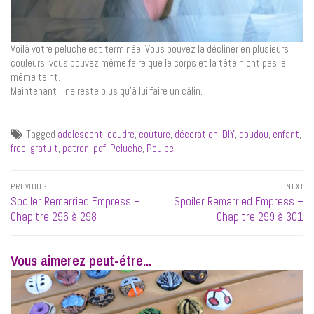
Voilà votre peluche est terminée. Vous pouvez la décliner en plusieurs
couleurs, vous pouvez même faire que le corps et la tête n’ont pas le
même teint.
Maintenant il ne reste plus qu’à lui faire un câlin.
Tagged
adolescent
,
coudre
,
couture
,
décoration
,
DIY
,
doudou
,
enfant
,
free
,
gratuit
,
patron
,
pdf
,
Peluche
,
Poulpe
Navigation
PREVIOUS
NEXT
de
Previous
Next
Spoiler Remarried Empress –
Spoiler Remarried Empress –
l’article
post:
post:
Chapitre 296 à 298
Chapitre 299 à 301
Vous aimerez peut-étre...