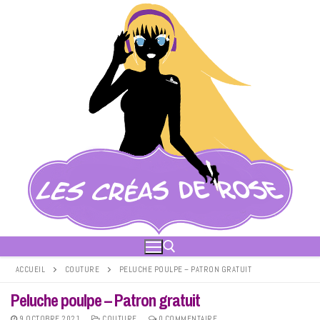
Aller
au
contenu
ACCUEIL
COUTURE
PELUCHE POULPE – PATRON GRATUIT
Peluche poulpe – Patron gratuit
Rechercher :
9 OCTOBRE 2021
COUTURE
0 COMMENTAIRE