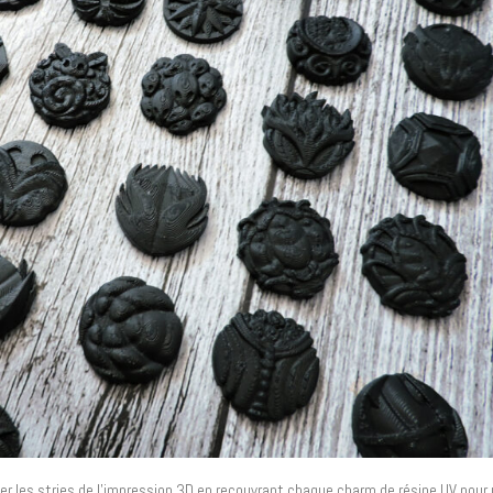
cher les stries de l’impression 3D en recouvrant chaque charm de résine UV pour u