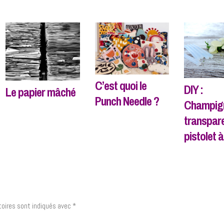
C’est quoi le
DIY :
Le papier mâché
Punch Needle ?
Champig
transpar
pistolet à
oires sont indiqués avec
*