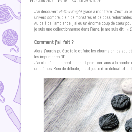
26 JUIN 2026
DIY
0 COMMENTAIRE
J’ai découvert
Hollow Knight
grâce à mon frère. C’est un p
univers sombre, plein de monstres et de boss redoutable
Au-delà de l’ambiance, j’ai eu un énorme coup de cœur pou
je suis une collectionneuse dans l’âme, je me suis dit :
« E
Comment j’ai fait ?
Alors, j’aurais pu être folle et faire les charms en les scul
les imprimer en 3D.
J’ai utilisé du filament blanc et peint certains à la bombe
emblèmes. Rien de difficile, il faut juste être délicat et pa