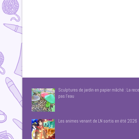
Sculptures de jardin en papier mâché : La rece
pas l’eau
Les animes venant de LN sortis en été 2026