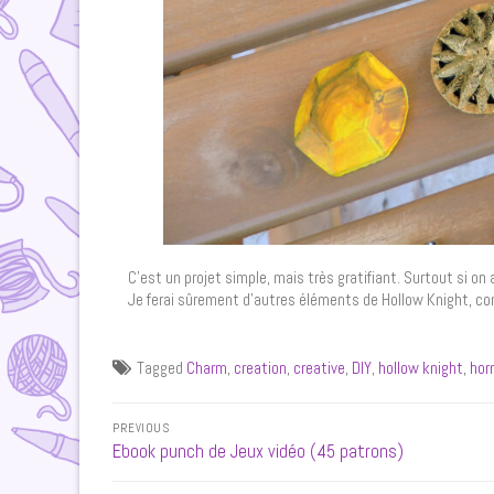
C’est un projet simple, mais très gratifiant. Surtout si on
Je ferai sûrement d’autres éléments de Hollow Knight, comm
Tagged
Charm
,
creation
,
creative
,
DIY
,
hollow knight
,
hor
Navigation
PREVIOUS
de
Previous
Ebook punch de Jeux vidéo (45 patrons)
post:
l’article