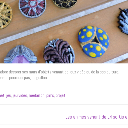
 adore décorer ses murs d’objets venant de jeux vidéo ou de la pop culture.
e, pourquoi pas, l’aiguillon !
net
,
jeu
,
jeu video
,
medaillon
,
pin’s
,
projet
Next
Les animes venant de LN sortis 
post: