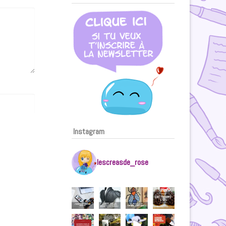
Instagram
lescreasde_rose