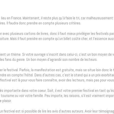
lieu en France. Maintenant, il reste plus qu’à faire le tri, car malheureusement
res. Il faudra donc prendre en compte plusieurs critères.
r avec plusieurs cartons de livres, donc il faut mieux privilégier les festivals pa
voiture. Mais il faut prendre en compte qu’un billet coûte cher, et l’essence auss
s aient un thème. Si votre ouvrage s’inscrit dans celui-ci, c’est un bon moyen de v
 des fans du genre. Un bon moyen d’agrandir son nombre de lecteurs.
rer le festival. Parfois, la manifestation est gratuite, mais se situe loin donc le
prendre en compte l’hôtel. Dans d’autres cas, c’est le stand qui a un prix exorbit
 festival est là pour vous faire connaître, avoir des lecteurs, mais pas pour vous
très importante dans votre coeur. Soit, il est votre premier festival en tant qu’écr
tourisme ou voir votre famille. Peu importe, les raisons, s’il est vraiment impo
 plaisir.
un festival est si possible de lire les avis d’autres auteurs. Avoir leur témoign