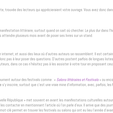
tête, trouvée des lecteurs qui apprécieraient votre ouvrage. Vous avez donc dans
nifestation littéraire, surtout quand on sait où chercher. Le plus dur dans l’hi
ois attendre plusieurs mois avant de poser ses livres sur un stand.
r internet, et aussi des lieux où d’autres auteurs se rassemblent. Il est certai
donc pas à leur poser des questions. D’autres postent parfois de longues listes
uteurs, dans ce cas n’hésitez pas à les assister à votre tour en proposant ce
urnent autour des festivals comme : «
Salons littéraires et Festivals
» ou enco
de s’y inscrire, surtout que c’est une vraie mine d’information, avec, parfois, les
elle République » met souvent en avant les manifestations culturelles autour du
es contacter en mentionnant l’article où l’on parle d’eux. Il arrive que des jou
r mot-clé permet en trouver les festivals ou salons qui ont eu lieu l’année d’ava