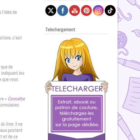
 l’idée de
Telechargement
stoire, c’est
n que de
 indiquant les
ux que vous
re «
Connaître
 formulaires
 livre. Il ne
rnaux postent
nt et de ce