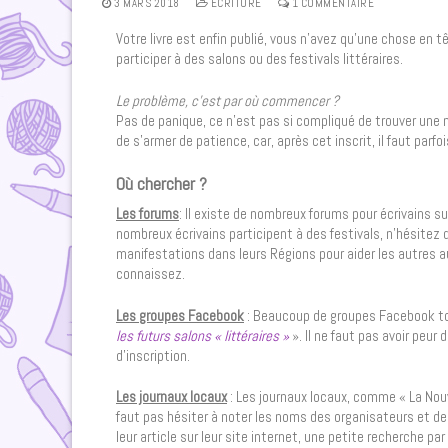
3 MARS 2018
ECRITURE
1 COMMENTAIRE
Votre livre est enfin publié, vous n’avez qu’une chose en 
participer à des salons ou des festivals littéraires.
Le problème, c’est par où commencer ?
Pas de panique, ce n’est pas si compliqué de trouver une ma
de s’armer de patience, car, après cet inscrit, il faut parf
Où chercher ?
Les forums
: Il existe de nombreux forums pour écrivains su
nombreux écrivains participent à des festivals, n’hésitez 
manifestations dans leurs Régions pour aider les autres a
connaissez.
Les groupes Facebook
: Beaucoup de groupes Facebook to
les futurs salons « littéraires »
». Il ne faut pas avoir peur 
d’inscription.
Les journaux locaux
: Les journaux locaux, comme « La Nouv
faut pas hésiter à noter les noms des organisateurs et de l
leur article sur leur site internet, une petite recherche pa