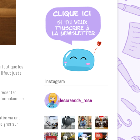
urtout que les
Il faut juste
Instagram
présenter
 formulaire de
lescreasde_rose
entée via une
eigner sur