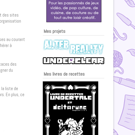
nt des sites
’organisation
Mes projets
ises au courant
hérer à
icaces des
agner du
Mes livres de recettes
la liste de
rs. En plus, ce