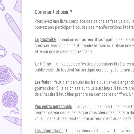
Comment choisir ?
Vous avez une liste complète des salons et festivals qui a 
pouvez pas participer à toutes ces manifestations littérai
La proximité
: Quand on est auteur, il faut parfois se balade
chez soi. Bien sûr, on peut prendre le train ou utiliser une 
être sûr que le salon soit rentable.
Le thème
: Il arrive que des festivals ou salons littéraire
public cible. Un festival fantastique aura obligatoirement
Les frais
: Il faut bien calculer les frais que va vous engend
goûter cher. Si le salon est sur plusieurs jours, il faudra 
de s’inscrire il faut bien prendre en compte les chiffres. Un
Vos goûts personnels
: Il arrive qu’un salon ait une place 
permet de voir des auteurs que vous chérissez, de faire du 
vous, il ne faut pas hésiter. Être auteur, c’est aussi se faire
Les informations
: Une des choses à faire avant de valider 