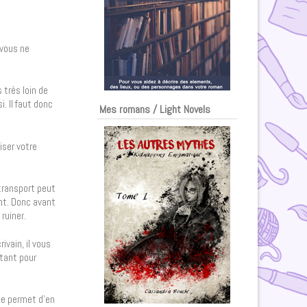
 vous ne
s très loin de
i. Il faut donc
Mes romans / Light Novels
iser votre
 transport peut
ant. Donc avant
 ruiner.
ivain, il vous
rtant pour
age permet d’en