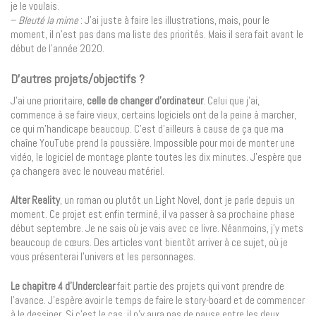
je le voulais.
–
Bleuté la mime
: J’ai juste à faire les illustrations, mais, pour le
moment, il n’est pas dans ma liste des priorités. Mais il sera fait avant le
début de l’année 2020.
D’autres projets/objectifs ?
J’ai une prioritaire,
celle de changer d’ordinateur
. Celui que j’ai,
commence à se faire vieux, certains logiciels ont de la peine à marcher,
ce qui m’handicape beaucoup. C’est d’ailleurs à cause de ça que ma
chaîne YouTube prend la poussière. Impossible pour moi de monter une
vidéo, le logiciel de montage plante toutes les dix minutes. J’espère que
ça changera avec le nouveau matériel.
Alter Reality
, un roman ou plutôt un Light Novel, dont je parle depuis un
moment. Ce projet est enfin terminé, il va passer à sa prochaine phase
début septembre. Je ne sais où je vais avec ce livre. Néanmoins, j’y mets
beaucoup de cœurs. Des articles vont bientôt arriver à ce sujet, où je
vous présenterai l’univers et les personnages.
Le chapitre 4 d’Underclear
fait partie des projets qui vont prendre de
l’avance. J’espère avoir le temps de faire le story-board et de commencer
à le dessiner. Si c’est le cas, il n’y aura pas de pause entre les deux