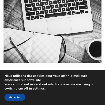
Nous utilisons des cookies pour vous offrir la meilleure
Pagination
1
2
3
SUIVANT
expérience sur notre site.
des
You can find out more about which cookies we are using or
switch them off in
settings
.
publications
Accepter
Créatures et monstres fantastiques : la