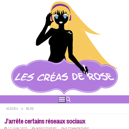
Aller
au
contenu
ACCUEIL
BLOG
J’arrête certains réseaux sociaux
Rechercher :
13 JUIN 2025
NEWS/DIVERS
0 COMMENTAIRE