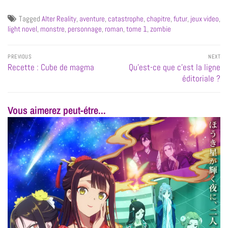
Tagged
Alter Reality
,
aventure
,
catastrophe
,
chapitre
,
futur
,
jeux video
,
light novel
,
monstre
,
personnage
,
roman
,
tome 1
,
zombie
PREVIOUS
NEXT
Recette : Cube de magma
Qu’est-ce que c’est la ligne
éditoriale ?
Vous aimerez peut-étre...