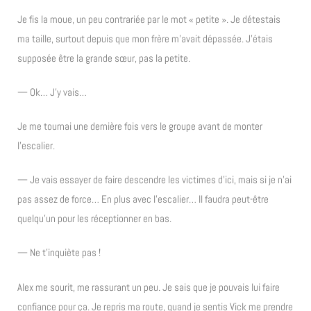
Je fis la moue, un peu contrariée par le mot « petite ». Je détestais
ma taille, surtout depuis que mon frère m’avait dépassée. J’étais
supposée être la grande sœur, pas la petite.
— Ok… J’y vais…
Je me tournai une dernière fois vers le groupe avant de monter
l’escalier.
— Je vais essayer de faire descendre les victimes d’ici, mais si je n’ai
pas assez de force… En plus avec l’escalier… Il faudra peut-être
quelqu’un pour les réceptionner en bas.
— Ne t’inquiète pas !
Alex me sourit, me rassurant un peu. Je sais que je pouvais lui faire
confiance pour ça. Je repris ma route, quand je sentis Vick me prendre