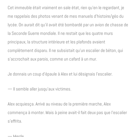
Cet immeuble était vraiment en sale état, rien qu’en le regardant, je
me rappelais des photos venant de mes manuels d’histoire/géo du
lycée. On aurait dit qu’il avait été bombardé par un avion de chasse de
la Seconde Guerre mondiale. Il ne restait que les quatre murs
principaux, la structure intérieure et les plafonds avaient
complètement disparu. Il ne subsistait qu’un escalier de béton, qui
s’accrochait aux parois, comme un cafard à un mur.
Je donnais un coup d’épaule à Alex et lui désignais l’escalier.
— Il semble aller jusqu’aux victimes.
Alex acquiesça. Arrivé au niveau de la première marche, Alex
commença à monter. Mais à peine avait-il fait deux pas que l’escalier
s’effrita.
— Merde.