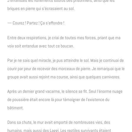
J’entendais les hurlements sourds des prisonniers, ainsi que les
briques en pierre qui s’écrasaient au sol.
— Courez ! Partez ! Ça s’effondre !
Entre deux respirations, je criai de toutes mes forces, priant que ma
voix soit entendue avec tout ce boucan.
Par je ne sais quel miracle, je pus atteindre le sol. Mais je continuai de
courir par peur de recevoir des morceaux de pierre. Je remarquai que le
groupe avait aussi rejoint ma course, ainsi que quelques carnivores.
Après un dernier grand vacarme, le silence se fit. Seul l’énorme nuage
de poussière était encore là pour témoigner de l’existence du
bâtiment.
Dans sa chute, le mur avait emporté de nombreuses vies, des
humains, mais aussi des Laggi. Les reptiles survivants étaient