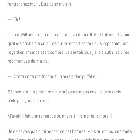
rentrer chez moi… Être dans mon lit.
— Eh !
C’était William, il se tenait debout devant moi. Il était tellement grand,
qu’il me cachait le soleil, ce qui le rendait encore plus imposant. Son
regard en amande était sombre. Je sentais que j’allais subir les pires
réprimandes de ma vie.
— Arrête de te morfondre, tu n’aurais rien pu faire…
Sèchement, il se retourna, me présentant son dos. Je le regardai
s’éloigner, sans un mot.
M’avait-il fait une remarque ou m’avait-il remonté le moral ?
Je ne savais pas quoi penser de cet homme. Mais au moins, ces mots
donnèrent un résultat. Je me relevai et rejoignis le groupe, le cœur