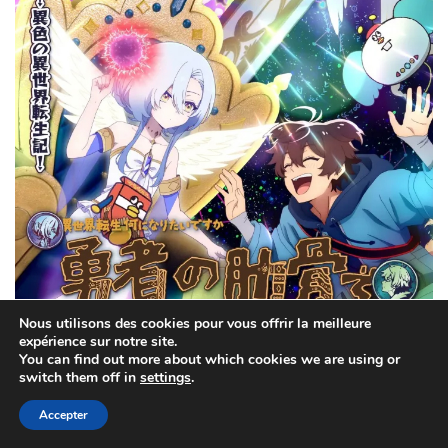
Nous utilisons des cookies pour vous offrir la meilleure
expérience sur notre site.
You can find out more about which cookies we are using or
Les animes venant de LN sortis en printemps
switch them off in
settings
.
2026
Accepter