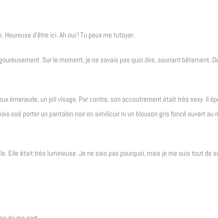
. Heureuse d’être ici. Ah oui ! Tu peux me tutoyer.
goureusement. Sur le moment, je ne savais pas quoi dire, souriant bêtement. D
eux émeraude, un joli visage. Par contre, son accoutrement était très sexy. Il é
s osé porter un pantalon noir en similicuir ni un blouson gris foncé ouvert au n
lle. Elle était très lumineuse. Je ne sais pas pourquoi, mais je me suis tout de s
nse de ma part.