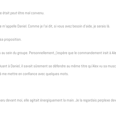
e était peut-être mal convenu.
’appelle Daniel. Comme je l’ai dit, si vous avez besoin d’aide, je serais là.
 sa proposition.
iés au sein du groupe. Personnellement, j’espère que le commandement irait à Ale
if. Quant à Daniel, il savait sûrement se défendre au même titre qu’Alex vu sa musc
si à me mettre en confiance avec quelques mots.
ru devant moi, elle agitait énergiquement la main. Je la regardais perplexe de