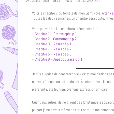
9 JUILLET 2020
LIGHT NOVEL
0 COMMENTAIRE
Voici le chapitre 7 du tome 1 de mon Light Novel
Alter Re
Toutes les deux semaines, un chapitre sera posté. N’hési
Vous pouvez lire les chapitres précédents ici :
–
Chapitre 1 – Catastrophe p.1
–
Chapitre 2 – Catastrophe p.2
–
Chapitre 3 – Rescapé p.1
–
Chapitre 4 – Rescapé p.2
–
Chapitre 5 – Rescapé p.3
–
Chapitre 6 – Appétit Jurassic p.1
Je fus surprise de constater que Vick et moi n’étions p
cheveux ébène nous attendaient. À notre arrivée, ils sou
préférant juste leur renvoyer une expression amicale.
Quant aux autres, ils ne prirent pas longtemps à apparaî
plupart je ne savais même pas leur nom. Je me demandais 