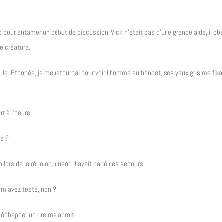
ios pour entamer un début de discussion. Vick n’était pas d’une grande aide, il ob
e créature.
e. Étonnée, je me retournai pour voir l’homme au bonnet, ses yeux gris me fixa
t à l’heure.
re ?
lors de la réunion, quand il avait parlé des secours.
s m’avez testé, non ?
 échapper un rire maladroit.