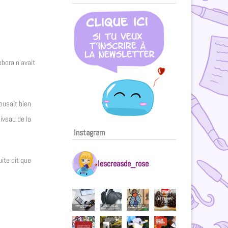
ebora n’avait
pousait bien
iveau de la
Instagram
uite dit que
lescreasde_rose