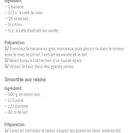
Ingrédient
– 1 banane.
– 1/2 c. à café de miel.
– 25 cl de lait.
– ½ citron.
– ½ c. à café d’extrait de vanille.
Préparation
1/
Tranchez la banane en gros morceaux, puis placez-la dans le mixeur
avec le miel, le citron, l’extrait de vanille et le lait.
2/
Mixez jusqu’à l’obtention d’un liquide épais.
3/
Versez le tout dans des grands verres.
Smoothie aux raisins
Ingrédient
– 300 g de raisin noir.
– 1/2 poire.
– 1/2 pomme.
– 30 cl de lait
Préparation
1/
Lavez et nettoyez le raisin, coupez les grains en deux, enlevez les