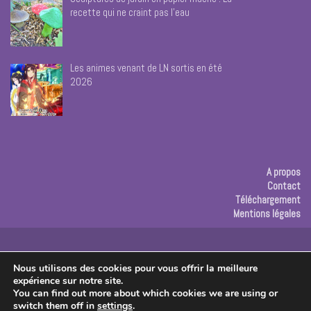
recette qui ne craint pas l’eau
Les animes venant de LN sortis en été
2026
A propos
Contact
Téléchargement
Mentions légales
Publicité
Nous utilisons des cookies pour vous offrir la meilleure
expérience sur notre site.
Copyright © 2026 Les créas de Rose
You can find out more about which cookies we are using or
switch them off in
settings
.