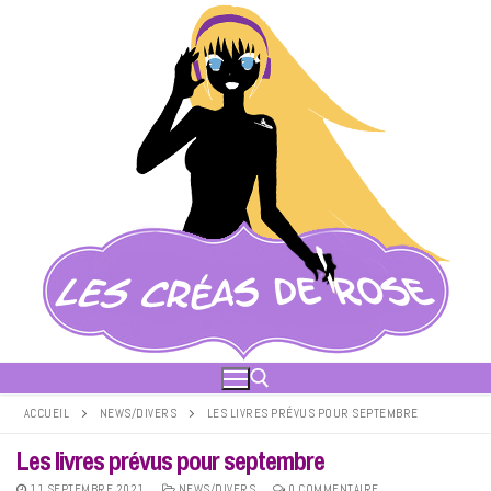
Aller
au
contenu
ACCUEIL
NEWS/DIVERS
LES LIVRES PRÉVUS POUR SEPTEMBRE
Les livres prévus pour septembre
Rechercher :
11 SEPTEMBRE 2021
NEWS/DIVERS
0 COMMENTAIRE