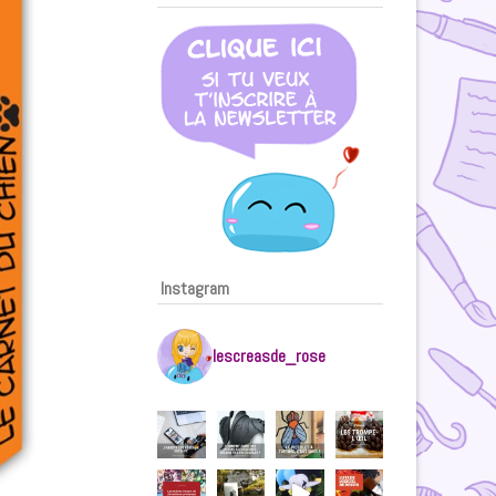
Instagram
lescreasde_rose