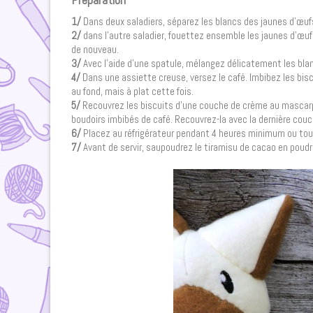
1/
Dans deux saladiers, séparez les blancs des jaunes d’œufs
2/
dans l’autre saladier, fouettez ensemble les jaunes d’œu
de nouveau.
3/
Avec l’aide d’une spatule, mélangez délicatement les bla
4/
Dans une assiette creuse, versez le café. Imbibez les bis
au fond, mais à plat cette fois.
5/
Recouvrez les biscuits d’une couche de crème au mascarpo
boudoirs imbibés de café. Recouvrez-la avec la dernière co
6/
Placez au réfrigérateur pendant 4 heures minimum ou tou
7/
Avant de servir, saupoudrez le tiramisu de cacao en poudre