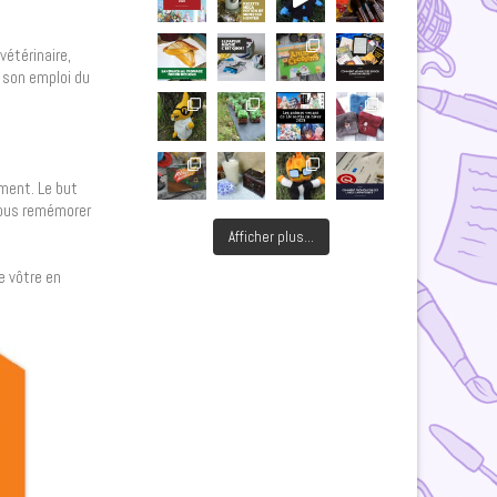
vétérinaire,
 son emploi du
ement. Le but
 vous remémorer
Afficher plus...
e vôtre en