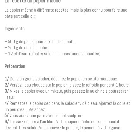
La recette du papier mâché
Le papier mâché à différente recette, mais la plus connu pour faire une
pâte est celle-ci :
Ingrédients
– 500 g de papier journaux, boite d’œuf…
– 250 g de colle blanche.
– 12 cl d’eau (ajuster selon la consistance souhaitée)
Préparation
1/
Dans un grand saladier, déchirez le papier en petits morceaux.
2/
Versez l’eau chaude sur le papier, laissez le refroidir pendant 1 heure.
3/
Mixez le papier avec un mixeur, puis passez le au chinois pour retirer
l’eau.
4/
Remettez le papier sec dans le saladier vidé d’eau. Ajoutez la colle et
un peu d’eau. Mélangez.
5/
Vous aurez une pâte avec lequel sculpter.
6/
Laissez sécher à l’air libre. Votre papier mâché est sec quand il
devient très solide. Vous pouvez le poncer, le peindre à votre guise.