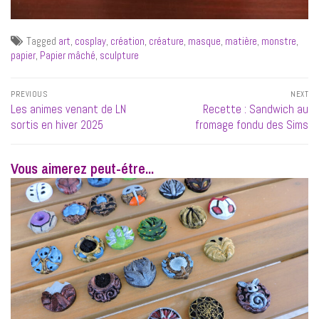
Tagged
art
,
cosplay
,
création
,
créature
,
masque
,
matière
,
monstre
,
papier
,
Papier mâché
,
sculpture
Navigation
PREVIOUS
NEXT
de
Previous
Next
Les animes venant de LN
Recette : Sandwich au
l’article
post:
post:
sortis en hiver 2025
fromage fondu des Sims
Vous aimerez peut-étre...