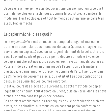
Depuis une année, je me suis découvert une passion pour un type d’art
qui mélange plusieurs techniques, comme la sculpture, la peinture, le
modelage. Il est écologique et tout le monde peut en faire, je parle bien
sur du Papier mâché.
Le papier mâché, c’est quoi ?
Le «
papier mâch
é » est un matériau composite, léger et malléable,
obtenu en assemblant des morceaux de papier (journaux, magazines,
serviettes en papier…) avec un liant, généralement de la colle. Une fois
sec, il devient solide et peut être peint, décoré et modelé à volonté.
Le papier mâché est nos jours associés aux travaux manuels scolaires.
Pourtant de sa création en Chine jusqu’à l’apparition de la matière
plastique, le papier mâché fut reconnu comme de l’art. Il vient d’origine
de Chine, lors du deuxième siècle, ou il était utilisé pour confection de
casques de guerre, laqués pour les renforcer.
C’est au cours des siècles qui suivirent que cette méthode de papier
laqué fit son chemin, tout d’abord en Orient, puis en Perse, dans les pays
arabes, et enfin dans les pays occidentaux.
Ces derniers améliorèrent les techniques en vue de fabrication d’objets
divers, de la tabatière, aux meubles, en passant par la confection de
poupées. C’est le XIXe siècle qui fut l’apogée du papier mâché qui