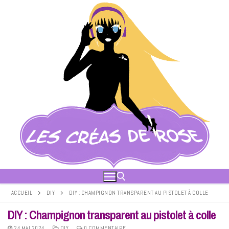
Aller
au
contenu
ACCUEIL
DIY
DIY : CHAMPIGNON TRANSPARENT AU PISTOLET À COLLE
DIY : Champignon transparent au pistolet à colle
Rechercher :
24 MAI 2024
DIY
0 COMMENTAIRE