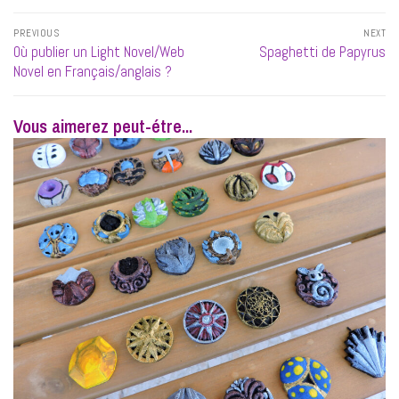
Navigation
PREVIOUS
NEXT
de
Previous
Next
Où publier un Light Novel/Web
Spaghetti de Papyrus
l’article
post:
post:
Novel en Français/anglais ?
Vous aimerez peut-étre...