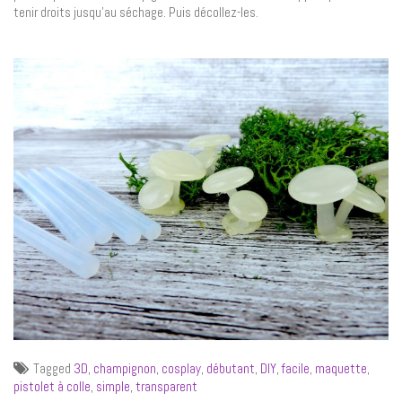
tenir droits jusqu’au séchage. Puis décollez-les.
Tagged
3D
,
champignon
,
cosplay
,
débutant
,
DIY
,
facile
,
maquette
,
pistolet à colle
,
simple
,
transparent