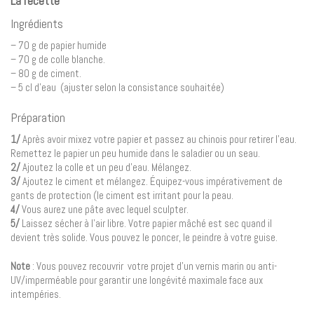
La recette
Ingrédients
– 70 g de papier humide
– 70 g de colle blanche.
– 80 g de ciment.
– 5 cl d’eau (ajuster selon la consistance souhaitée)
Préparation
1/
Après avoir mixez votre papier et passez au chinois pour retirer l’eau.
Remettez le papier un peu humide dans le saladier ou un seau.
2/
Ajoutez la colle et un peu d’eau. Mélangez.
3/
Ajoutez le ciment et mélangez. Équipez-vous impérativement de
gants de protection (le ciment est irritant pour la peau.
4/
Vous aurez une pâte avec lequel sculpter.
5/
Laissez sécher à l’air libre. Votre papier mâché est sec quand il
devient très solide. Vous pouvez le poncer, le peindre à votre guise.
Note
: Vous pouvez recouvrir votre projet d’un vernis marin ou anti-
UV/imperméable pour garantir une longévité maximale face aux
intempéries.