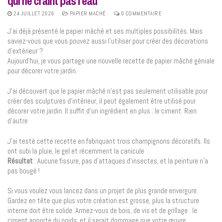
qui ne craint pas l’eau
24 JUILLET 2026
PAPIER MACHÉ
0 COMMENTAIRE
J’ai déjà présenté le papier mâché et ses multiples possibilités. Mais
saviez-vous que vous pouvez aussi l’utiliser pour créer des décorations
d’extérieur ?
Aujourd’hui, je vous partage une nouvelle recette de papier mâché géniale
pour décorer votre jardin.
J’ai découvert que le papier mâché n’est pas seulement utilisable pour
créer des sculptures d’intérieur, il peut également être utilisé pour
décorer votre jardin. Il suffit d’un ingrédient en plus : le ciment. Rien
d’autre
J’ai testé cette recette en fabriquant trois champignons décoratifs. Ils
ont subi la pluie, le gel et récemment la canicule
Résultat
: Aucune fissure, pas d’attaques d’insectes, et la peinture n’a
pas bougé !
Si vous voulez vous lancez dans un projet de plus grande envergure.
Gardez en tête que plus votre création est grosse, plus la structure
interne doit être solide. Armez-vous de bois, de vis et de grillage : le
ciment apporte du poids, et il serait dommage que votre œuvre