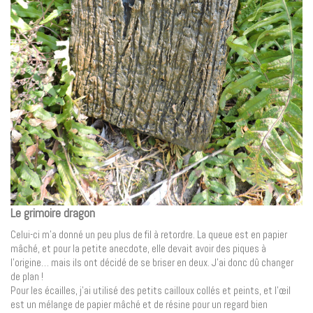
Le grimoire dragon
Celui-ci m’a donné un peu plus de fil à retordre. La queue est en papier
mâché, et pour la petite anecdote, elle devait avoir des piques à
l’origine… mais ils ont décidé de se briser en deux. J’ai donc dû changer
de plan !
Pour les écailles, j’ai utilisé des petits cailloux collés et peints, et l’œil
est un mélange de papier mâché et de résine pour un regard bien