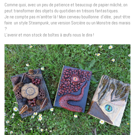
Comme quoi, avec un peu de patience et beaucoup de papier mâché, on
peut transformer des objets du quotidien en trésors fantastiques.
Je ne compte pas m’arrêter là ! Mon cerveau bouillonne d’idée, peut-être
faire un style Steampunk, une version Sorcière ou un Monstre des marais
?
L’avenir et mon stock de boîtes à œufs nous le dira !