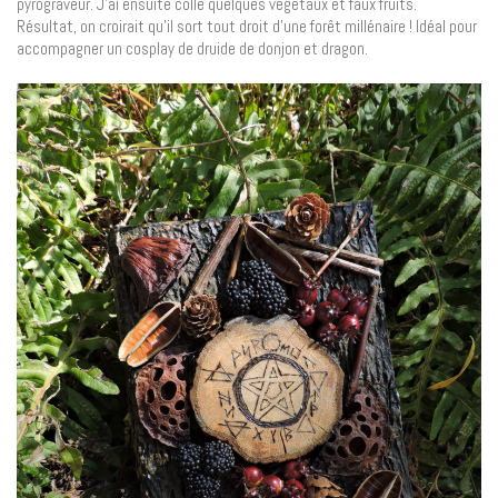
pyrograveur. J’ai ensuite collé quelques végétaux et faux fruits.
Résultat, on croirait qu’il sort tout droit d’une forêt millénaire ! Idéal pour
accompagner un cosplay de druide de donjon et dragon.