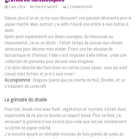
1 MAI 2026
PAPIER MACHÉ
1 COMMENTAIRE
Depuis plus d’un an, je me suis découvert une passion dévorante pour le
papier mâché. Mais surtout, j’ai enfin trouvé une utilité à mes boîtes à
œufs.
Après avoir expérimenté sur divers ouvrages, du minuscule au
monumental, j’ai eu un déclic : il était temps de passer aux choses
sérieuses pour décorer mon atelier. Étant une fan absolue de
fantastique et d’horreur, l’idée s’est imposée d’elle-même : créer une
collection de grimoires pour décorer mes étagères.
J’ai donc déniché des faux livres en carton (vous savez, ceux qui sont
creux) chez Action, et je m’y suis mise !
Au programme
: Dragons (parce que ça crache du feu), Druides, et un
s’inspirant de Lovecraft.
Le grimoire du druide
Pour moi, druide rime avec forêt, végétation et mystère. Il était donc
impensable de ne pas lui donner un aspect boisé. Pour ce faire, j’ai
recouvert le grimoire d’une écorce plus vraie que nature, entièrement
sculptée en papier mâché.
J’ai ensuite ajouté un véritable morceau de bois gravés de runes au