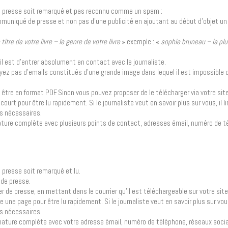
 de presse soit remarqué et pas reconnu comme un spam :
ommuniqué de presse et non pas d’une publicité en ajoutant au début d’objet un 
titre de votre livre – le genre de votre livre
» exemple : «
sophie bruneau – la plu
ail est d’entrer absolument en contact avec le journaliste.
nvoyez pas d’emails constitués d’une grande image dans lequel il est impossible d
t être en format PDF. Sinon vous pouvez proposer de le télécharger via votre sit
court pour être lu rapidement. Si le journaliste veut en savoir plus sur vous, il li
ns nécessaires.
gnature complète avec plusieurs points de contact, adresses émail, numéro de t
e presse soit remarqué et lu.
 de presse.
sier de presse, en mettant dans le courrier qu’il est téléchargeable sur votre sit
re une page pour être lu rapidement. Si le journaliste veut en savoir plus sur vous,
ns nécessaires.
signature complète avec votre adresse émail, numéro de téléphone, réseaux soc