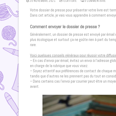
20 NOVEMBRE 2021
ECRITURE
0 COMMENTAIRE
Votre dossier de presse pour présenter votre livre est term
Dans cet article, je vais vous apprendre à comment envoyer
Comment envoyer le dossier de presse ?
Généralement, un dossier de presse est envoyé par émail ou
plus écologique et surtout ça ne goûte rien à part du temps.
rare.
Voici quelques conseils généraux pour réussir votre diffusi
– En cas d’envoi par émail, évitez un envoi à l’adresse gl
en charge de la rubrique que vous visez.
– Soyez attentif aux préférences de contact de chaque mé
tandis que d’autres ne les prennent pas du tout en consid
– Dans certains cas l’envoi par courrier peut-être un moye
avant.