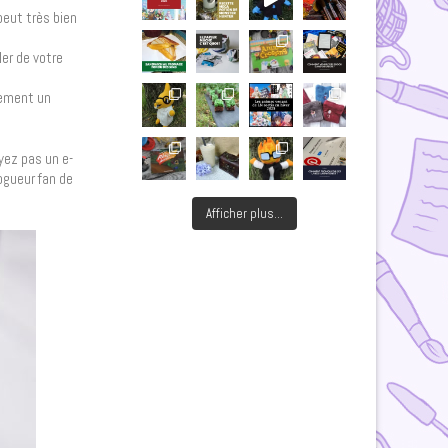
peut très bien
ler de votre
inement un
oyez pas un e-
ogueur fan de
Afficher plus...