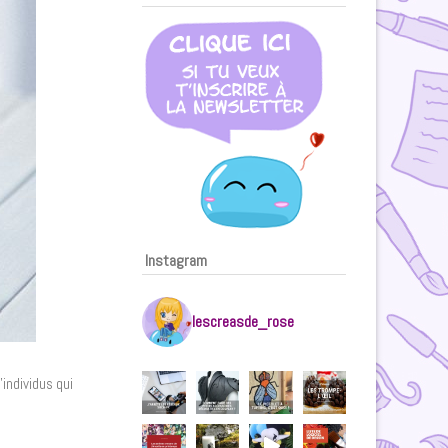
Instagram
lescreasde_rose
’individus qui