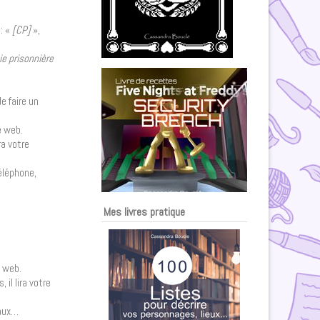
: «
[CP]
»,
ie prisonnière
e faire un
e web.
ra votre
éléphone,
Mes livres pratique
e web.
 il lira votre
iaux…