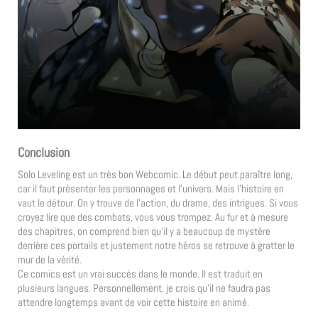
Conclusion
Solo Leveling est un très bon Webcomic. Le début peut paraître long,
car il faut présenter les personnages et l’univers. Mais l’histoire en
vaut le détour. On y trouve de l’action, du drame, des intrigues. Si vous
croyez lire que des combats, vous vous trompez. Au fur et à mesure
des chapitres, on comprend bien qu’il y a beaucoup de mystère
derrière ces portails et justement notre héros se retrouve à gratter le
mur de la vérité.
Ce comics est un vrai succès dans le monde. Il est traduit en
plusieurs langues. Personnellement, je crois qu’il ne faudra pas
attendre longtemps avant de voir cette histoire en animé.