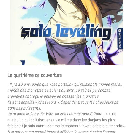
La quatrième de couverture
«
Il y a 10 ans, après que «des portails» qui reliaient le monde réel au
monde des monstres se soient ouverts, certaines personnes
ordinaires ont reçu le pouvoir de chasser les monstres.
Ils sont appelés « chasseurs ». Cependant, tous les chasseurs ne
sont pas puissants.
Je m’appelle Sung Jin-Woo, un chasseur de rang E-Rank.
Je suis
quelqu’un qui doit risquer sa vie même dans les donjons les plus
faibles et je suis connu comme le chasseur le «plus faible du monde».
N’ayant aucune compétence à afficher, je gagne à peine l’argent