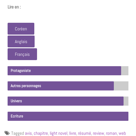
Lire en :
Coréen
Anglais
Français
Protagoniste
Autres personnages
Univers
Ecriture
Tagged
avis
,
chapitre
,
light novel
,
livre
,
résumé
,
review
,
roman
,
web