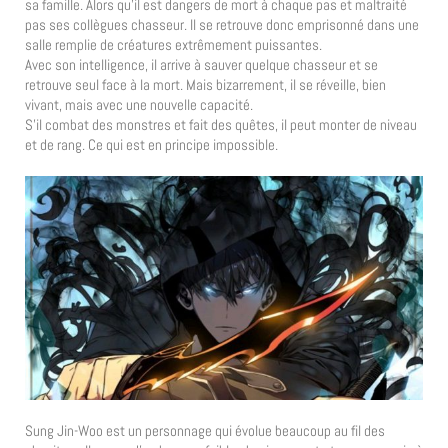
sa famille. Alors qu’il est dangers de mort à chaque pas et maltraité
pas ses collègues chasseur. Il se retrouve donc emprisonné dans une
salle remplie de créatures extrêmement puissantes.
Avec son intelligence, il arrive à sauver quelque chasseur et se
retrouve seul face à la mort. Mais bizarrement, il se réveille, bien
vivant, mais avec une nouvelle capacité.
S’il combat des monstres et fait des quêtes, il peut monter de niveau
et de rang. Ce qui est en principe impossible.
Sung Jin-Woo est un personnage qui évolue beaucoup au fil des