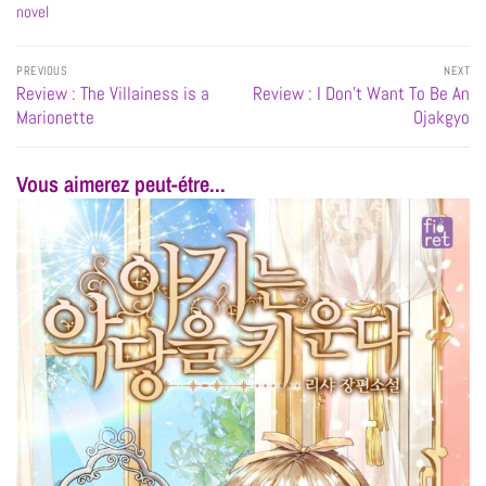
novel
PREVIOUS
NEXT
Review : The Villainess is a
Review : I Don’t Want To Be An
Marionette
Ojakgyo
Vous aimerez peut-étre...