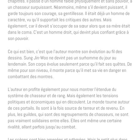
chapitres. Il passe d’un homme faible physiquement et sans pouvoir, à
un chasseur surpuissant. Néanmoins, même s’il devient puissant, il
garde toujours son courage, sa gentillesse. Il était déjà un homme de
caractère, vu qu’il supportait les critiques des autres. Mais
également, car il devait s’occuper de sa sœur alors que sa mère était
dans le coma. C’est un homme droit, qui devint plus confiant grâce à
son pouvoir.
Ce qui est bien, c’est que l’auteur montre son évolution au fil des
dessins. Sung Jin-Woo ne devint pas un surhomme du jour au
lendemain. Son corps évolue seulement parce qu’il fait ses quêtes. De
même pour son niveau, il monte parce qu’il met sa vie en danger en
combattant des montres.
L’auteur en profite également pour nous montrer l’étendue du
système de chasseur et de rang. Mais également les tensions
politiques et économiques qui en découlent. Le monde tourne autour
de ces portails. Ils sont à la fois source de terreur et de revenu. En
plus, les guildes, qui sont des regroupements de chasseurs, ne sont
pas vraiment solidaires entre elles. Elles ont même une certaine
rivalité, allant parfois jusqu’au combat.
Les scènes sont bien amenées et rythmées. Mais le petit plus dans