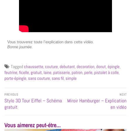
Vous trouverez toute l’explication dans cette vidéo.
Bonne journée.
Tagged
chaussette
,
couture
,
debutant
,
decoration
,
donut
,
épingle
,
feutrine
,
ficelle
,
gratuit
,
laine
,
patisserie
,
patron
,
perle
,
pistolet à colle
,
porte-épingle
,
sans couture
,
sans fil
,
simple
PREVIOUS
NEXT
Stylo 3D Tour Eiffel – Schéma
Miroir Hamburger – Explication
gratuit
en vidéo
Vous aimerez peut-étre...