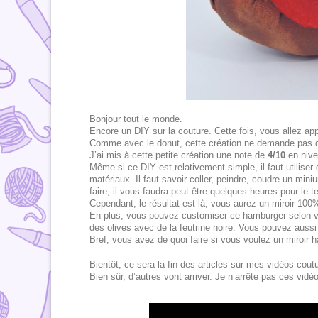
Bonjour tout le monde.
Encore un DIY sur la couture. Cette fois, vous allez a
Comme avec le donut, cette création ne demande pas de
J’ai mis à cette petite création une note de
4/10
en nivea
Même si ce DIY est relativement simple, il faut utiliser 
matériaux. Il faut savoir coller, peindre, coudre un min
faire, il vous faudra peut être quelques heures pour le t
Cependant, le résultat est là, vous aurez un miroir 100% 
En plus, vous pouvez customiser ce hamburger selon vo
des olives avec de la feutrine noire. Vous pouvez aussi 
Bref, vous avez de quoi faire si vous voulez un miroir h
Bientôt, ce sera la fin des articles sur mes vidéos cou
Bien sûr, d’autres vont arriver. Je n’arrête pas ces vidéo