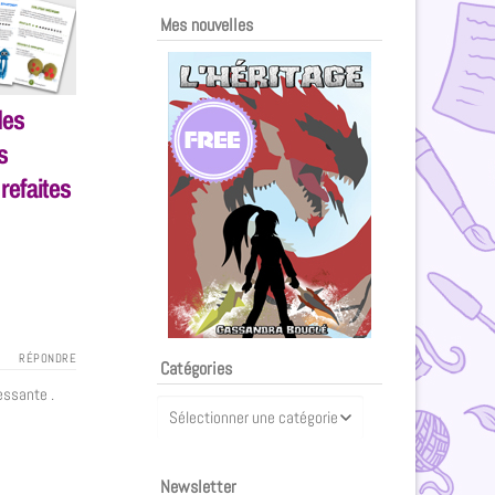
Mes nouvelles
des
s
refaites
RÉPONDRE
Catégories
essante .
Newsletter