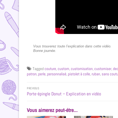
Vous trouverez toute l’explication dans cette vidéo.
Bonne journée.
Tagged
couture
,
custom
,
customisation
,
customiser
,
dec
patron
,
perle
,
personnalisé
,
pistolet à colle
,
ruban
,
sans cout
PREVIOUS
Porte-épingle Donut – Explication en vidéo
Vous aimerez peut-étre...