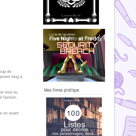
coup de
aiment long à
Mes livres pratique
ne rose ou
t fashion.
re en avant.