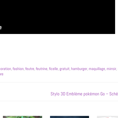
oration
,
fashion
,
feutre
,
feutrine
,
ficelle
,
gratuit
,
hamburger
,
maquillage
,
mirroir
,
ure
Stylo 3D Emblème pokémon Go – Sché