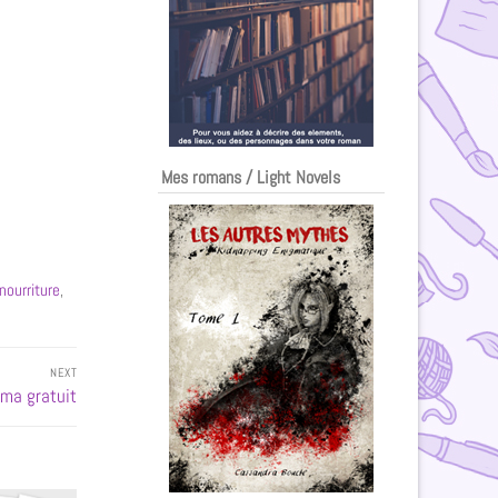
Mes romans / Light Novels
nourriture
,
NEXT
ma gratuit