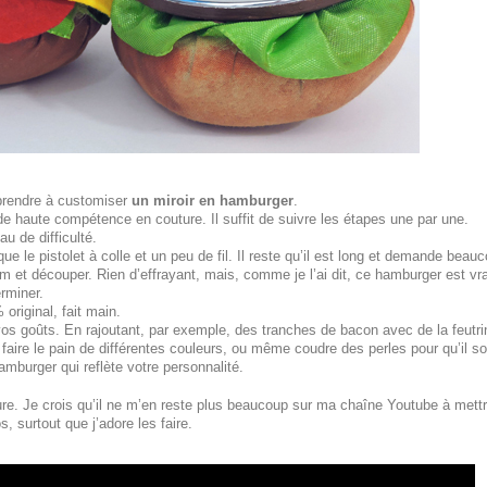
pprendre à customiser
un miroir en hamburger
.
 haute compétence en couture. Il suffit de suivre les étapes une par une.
u de difficulté.
que le pistolet à colle et un peu de fil. Il reste qu’il est long et demande beau
ium et découper. Rien d’effrayant, mais, comme je l’ai dit, ce hamburger est vr
erminer.
original, fait main.
s goûts. En rajoutant, par exemple, des tranches de bacon avec de la feutri
faire le pain de différentes couleurs, ou même coudre des perles pour qu’il soi
amburger qui reflète votre personnalité.
ture. Je crois qu’il ne m’en reste plus beaucoup sur ma chaîne Youtube à mett
s, surtout que j’adore les faire.