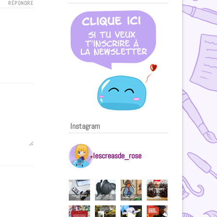
RÉPONDRE
Instagram
lescreasde_rose