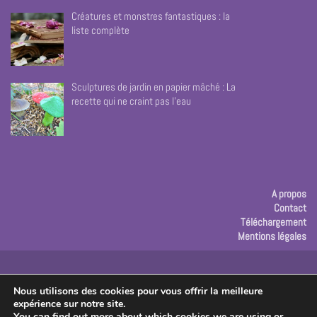
Créatures et monstres fantastiques : la
liste complète
Sculptures de jardin en papier mâché : La
recette qui ne craint pas l’eau
A propos
Contact
Téléchargement
Mentions légales
Publicité
Nous utilisons des cookies pour vous offrir la meilleure
expérience sur notre site.
Copyright © 2026 Les créas de Rose
You can find out more about which cookies we are using or