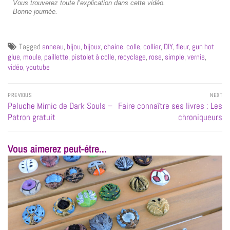
Vous trouverez toute l’explication dans cette vidéo.
Bonne journée.
Tagged
anneau
,
bijou
,
bijoux
,
chaine
,
colle
,
collier
,
DIY
,
fleur
,
gun hot
glue
,
moule
,
paillette
,
pistolet à colle
,
recyclage
,
rose
,
simple
,
vernis
,
vidéo
,
youtube
PREVIOUS
NEXT
Peluche Mimic de Dark Souls –
Faire connaître ses livres : Les
Patron gratuit
chroniqueurs
Vous aimerez peut-étre...