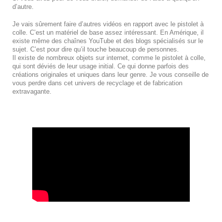
d’autre.
Je vais sûrement faire d’autres vidéos en rapport avec le pistolet à
colle. C’est un matériel de base assez intéressant. En Amérique, il
existe même des chaînes YouTube et des blogs spécialisés sur le
sujet. C’est pour dire qu’il touche beaucoup de personnes.
Il existe de nombreux objets sur internet, comme le pistolet à colle,
qui sont déviés de leur usage initial. Ce qui donne parfois des
créations originales et uniques dans leur genre. Je vous conseille de
vous perdre dans cet univers de recyclage et de fabrication
extravagante.