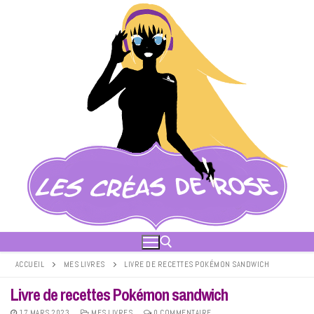
Aller
au
contenu
ACCUEIL
MES LIVRES
LIVRE DE RECETTES POKÉMON SANDWICH
Livre de recettes Pokémon sandwich
Rechercher :
17 MARS 2023
MES LIVRES
0 COMMENTAIRE