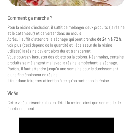
Comment ça marche ?
Pour la résine d’inclusion, il suffit de mélanger deux produits (la résine
et le catalyseur) et de verser dans un moule.
Après, il suffit d’attendre le séchage qui peut prendre
de 24 h à 72 h
,
voir plus (ceci dépend de la quantité et l’épaisseur de la résine
utilisée) la résine devient alors dur et transparent.
Vous pouvez y incruster des objets ou la colorer. Néanmoins, certains
produits se mélangent mal avec la résine, empêchant le séchage.
Parfois, il faut attendre jusqu’à une semaine pour le durcissement
d’une fine épaisseur de résine.
Il faut donc faire très attention à ce qu’on met dans la résine.
Vidéo
Cette vidéo présente plus en détail la résine, ainsi que son mode de
fonctionnement.