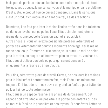
Mais pas de panique dès que la résine durcit elle n’est plus du tout
toxique, vous pouvez la porter sur vous et la manipuler sans problème.
C’est juste, le produit liquide qui est dangereux. Dans le sens, que
c’est un produit chimique et en tant que tel, il a des réactions.
De même, il ne faut pas jeter la résine liquide ratée dans les toilettes
ou dans un lavabo, car ça pollue l’eau. Il faut simplement jeter la
résine dans une poubelle (dans un sachet si possible).
Autre chose, si vous en avez la possibilité protéger votre table et
porter des vêtements fait pour vos moments bricolage, car la résine
tache beaucoup. Et même si elle sèche, vous aurez un mal de chien
pour la retirer, au risque d’abîmer votre plan de travail ou vos habits.
Il faut aussi utiliser des bols ou pots qui seront consacrés
uniquement à la résine et à rien d’autre.
Pour finir, aérer votre pièce de travail. Certes, de nos jours les résines
pour le loisir créatif sentent moins fort, mais l’odeur chimique est
toujours là. Il faut donc mieux ouvrir en grand sa fenêtre pour éviter de
polluer l’air de toute votre maison.
Il faut aussi un espace réservé à la phase de durcissement, cet
espace doit être stable, ne pas être à la portée des enfants ou des
animaux, à l’abri de la poussière et des rayons UV pour éviter l’effet de